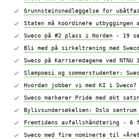
Grunnsteinsnedleggelse for ubåtfa
Staten må koordinere utbyggingen 
Sweco på #2 plass i Norden
 - 19 s
Bli med på sirkeltrening med Swec
Sweco på Karrieredagene ved NTNU 
Slampoesi og sommerstudenter: Swe
Hvordan jobber vi med KI i Sweco?
Sweco markerer Pride med økt sats
Bylivsundersøkelsen: Oslo sentrum
Fremtidens avfallshåndtering
 - 6 
Sweco med fire nominerte til «Åre