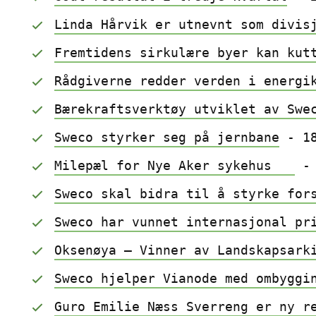
Linda Hårvik er utnevnt som divis
Fremtidens sirkulære byer kan kut
Rådgiverne redder verden i energi
Bærekraftsverktøy utviklet av Swe
Sweco styrker seg på jernbane
 - 1
Milepæl for Nye Aker sykehus   
 -
Sweco skal bidra til å styrke for
Sweco har vunnet internasjonal pr
Oksenøya – Vinner av Landskapsark
Sweco hjelper Vianode med ombyggi
Guro Emilie Næss Sverreng er ny r