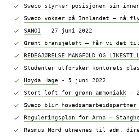
Sweco styrker posisjonen sin inne
Sweco vokser på Innlandet – nå fl
SANOI
 - 27 juni 2022
Grønt bransjeløft – får vi det ti
REDEGJØRELSE MANGFOLD OG LIKESTIL
Studenter utforsker kontorets pla
Høyda Hage
 - 5 juni 2022
Stort løft for grønn ammoniakk
 - 
Sweco blir hovedsamarbeidspartner
Reguleringsplan for Arna – Stangh
Rasmus Nord utnevnes til adm. dir