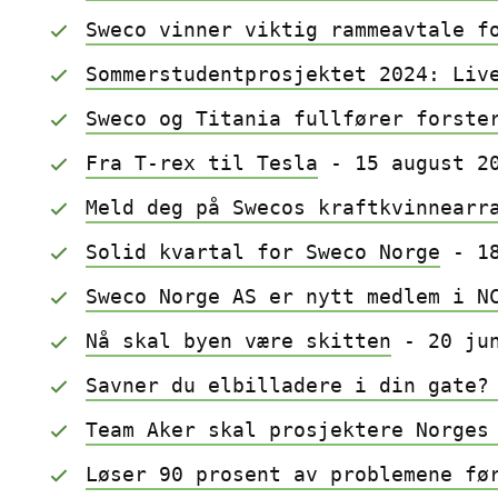
Sweco vinner viktig rammeavtale f
Sommerstudentprosjektet 2024: Liv
Sweco og Titania fullfører forste
Fra T-rex til Tesla
 - 15 august 2
Meld deg på Swecos kraftkvinnearr
Solid kvartal for Sweco Norge
 - 1
Sweco Norge AS er nytt medlem i N
Nå skal byen være skitten
 - 20 ju
Savner du elbilladere i din gate?
Team Aker skal prosjektere Norges
Løser 90 prosent av problemene fø