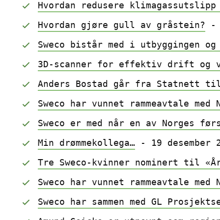
Hvordan redusere klimagassutslipp
Hvordan gjøre gull av gråstein?
 -
Sweco bistår med i utbyggingen og
3D-scanner for effektiv drift og 
Anders Bostad går fra Statnett ti
Sweco har vunnet rammeavtale med 
Sweco er med når en av Norges før
Min drømmekollega…
 - 19 desember 
Tre Sweco-kvinner nominert til «Å
Sweco har vunnet rammeavtale med 
Sweco har sammen med GL Prosjekts