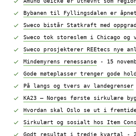
Amund Geicke er utnevnt som regio
Bybanen til Fyllingsdalen er åpne
Sweco bistår Statkraft med oppgra
Sweco tok storeslem i Chicago og 
Sweco prosjekterer REEtecs nye an
Mindemyrens renessanse
 - 15 novem
Gode møteplasser trenger gode hol
På langs og tvers av landegrenser
KA23 – Norges første sirkulære by
Hvordan skal Oslo se ut i fremtid
Sirkulært og sosialt hos Item Con
Godt resultat i tredje kvartal
 - 