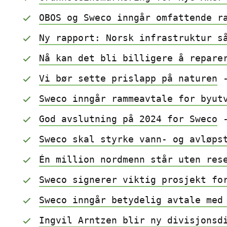
OBOS og Sweco inngår omfattende r
Ny rapport: Norsk infrastruktur s
Nå kan det bli billigere å repare
Vi bør sette prislapp på naturen
 
Sweco inngår rammeavtale for byut
God avslutning på 2024 for Sweco
 
Sweco skal styrke vann- og avløps
Én million nordmenn står uten res
Sweco signerer viktig prosjekt fo
Sweco inngår betydelig avtale med
Ingvil Arntzen blir ny divisjonsd