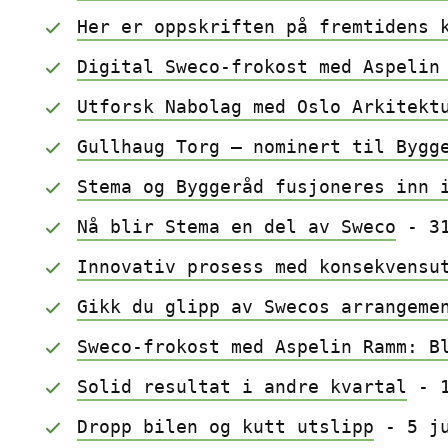
Her er oppskriften på fremtidens 
Digital Sweco-frokost med Aspelin
Utforsk Nabolag med Oslo Arkitekt
Gullhaug Torg – nominert til Bygg
Stema og Byggeråd fusjoneres inn 
Nå blir Stema en del av Sweco
 - 3
Innovativ prosess med konsekvensu
Gikk du glipp av Swecos arrangeme
Sweco-frokost med Aspelin Ramm: B
Solid resultat i andre kvartal
 - 
Dropp bilen og kutt utslipp
 - 5 j