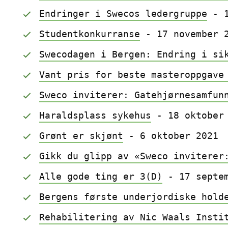
Endringer i Swecos ledergruppe
 - 
Studentkonkurranse
 - 17 november 
Swecodagen i Bergen: Endring i si
Vant pris for beste masteroppgave
Sweco inviterer: Gatehjørnesamfun
Haraldsplass sykehus
 - 18 oktober
Grønt er skjønt
 - 6 oktober 2021
Gikk du glipp av «Sweco inviterer
Alle gode ting er 3(D)
 - 17 septe
Bergens første underjordiske hold
Rehabilitering av Nic Waals Insti