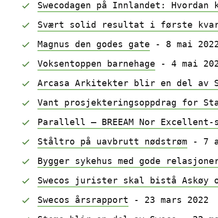
Swecodagen på Innlandet: Hvordan 
Svært solid resultat i første kva
Magnus den godes gate
 - 8 mai 202
Voksentoppen barnehage
 - 4 mai 20
Arcasa Arkitekter blir en del av 
Vant prosjekteringsoppdrag for St
Parallell – BREEAM Nor Excellent-
Ståltro på uavbrutt nødstrøm
 - 7 
Bygger sykehus med gode relasjone
Swecos jurister skal bistå Askøy 
Swecos årsrapport
 - 23 mars 2022