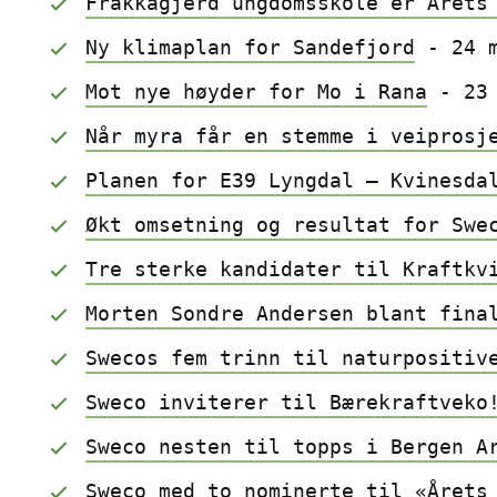
Frakkagjerd ungdomsskole er Årets
Ny klimaplan for Sandefjord
 - 24 
Mot nye høyder for Mo i Rana
 - 23
Når myra får en stemme i veiprosj
Planen for E39 Lyngdal – Kvinesda
Økt omsetning og resultat for Swe
Tre sterke kandidater til Kraftkv
Morten Sondre Andersen blant fina
Swecos fem trinn til naturpositiv
Sweco inviterer til Bærekraftveko
Sweco nesten til topps i Bergen A
Sweco med to nominerte til «Årets