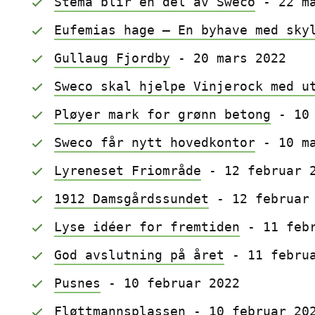
Stema blir en del av Sweco
 - 22 m
Eufemias hage – En byhave med sky
Gullaug Fjordby
 - 20 mars 2022
Sweco skal hjelpe Vinjerock med u
Pløyer mark for grønn betong
 - 10
Sweco får nytt hovedkontor
 - 10 m
Lyreneset Friområde
 - 12 februar 
1912 Damsgårdssundet
 - 12 februar
Lyse idéer for fremtiden
 - 11 feb
God avslutning på året
 - 11 febru
Pusnes
 - 10 februar 2022
Fløttmannsplassen
 - 10 februar 20