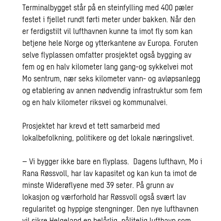
Terminalbygget står på en steinfylling med 400 pæler
festet i fjellet rundt førti meter under bakken. Når den
er ferdigstilt vil lufthavnen kunne ta imot fly som kan
betjene hele Norge og ytterkantene av Europa. Foruten
selve flyplassen omfatter prosjektet også bygging av
fem og en halv kilometer lang gang-og sykkelvei mot
Mo sentrum, nær seks kilometer vann- og avløpsanlegg
og etablering av annen nødvendig infrastruktur som fem
og en halv kilometer riksvei og kommunalvei.
Prosjektet har krevd et tett samarbeid med
lokalbefolkning, politikere og det lokale næringslivet.
– Vi bygger ikke bare en flyplass. Dagens lufthavn, Mo i
Rana Røssvoll, har lav kapasitet og kan kun ta imot de
minste Widerøflyene med 39 seter. På grunn av
lokasjon og værforhold har Røssvoll også svært lav
regularitet og hyppige stengninger. Den nye lufthavnen
vil sikre Helgeland en helårlig, pålitelig lufthavn som