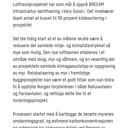
Lufthavnprosjektet har som mål å oppnå BREEAM
Infrastruktur-sertifisering «Very Good». Det innebærer
blant annet at kravet til 90 prosent kildesortering i
prosjektet.
Det ble tidlig klart at et av målene skulle være å
redusere det samlede miljø- og klimafotavtrykket så
mye som mulig. Den nye lufthavnen etableres i et
område med skog, myr og våtmark, og en vesentlig del
av prosjektets samlede klimagassutslipp er oppgraving
av myr. Relokalisering av myr i fremtidige
byggeprosjekter kan være et godt tiltak som kan bidra
til å oppfylle Norges forpliktelser i både Naturavtalen
og Parisavtalen, og nettopp dette ble til et
forskningsprosjekt.
Prosessen startet med å kartlegge de berørte myrenes
omdanningsgrad, og estimere karbonkonsentrasjonen
og potensiale for klimagassutslipp ved fjerning av