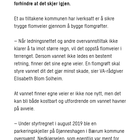
forhindre at det skjer igjen.
Et av tiltakene kommunen har iverksatt er å sikre
trygge flomveier gjennom å bygge flomgrøfter.
– Når ledningsnettet og andre overvannstiltak ikke
klarer å ta imot større regn, vil det oppstå flomveier i
terrenget. Dersom vannet ikke ledes en bestemt
retning, finner det sine egne veier. En flomgrøft skal
styre vannet dit det gjør minst skade, sier VA-rådgiver
Elisabeth Blom Solheim.
At vannet finner egne veier er ikke noe nytt, men det
kan bli både kostbart og utfordrende om vannet havner
på avveie.
– Under styrtregnet i august 2019 ble en
parkeringskjeller på Gjønneshagen i Bærum kommune
oversvømt. Nedkjørselen, som egentlig var ment for