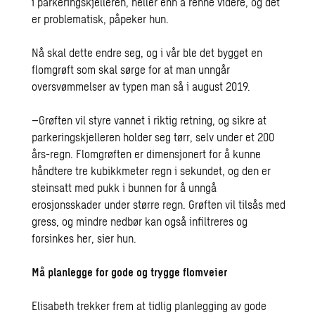
i parkeringskjelleren, heller enn å renne videre, og det
er problematisk, påpeker hun.
Nå skal dette endre seg, og i vår ble det bygget en
flomgrøft som skal sørge for at man unngår
oversvømmelser av typen man så i august 2019.
–Grøften vil styre vannet i riktig retning, og sikre at
parkeringskjelleren holder seg tørr, selv under et 200
års-regn. Flomgrøften er dimensjonert for å kunne
håndtere tre kubikkmeter regn i sekundet, og den er
steinsatt med pukk i bunnen for å unngå
erosjonsskader under større regn. Grøften vil tilsås med
gress, og mindre nedbør kan også infiltreres og
forsinkes her, sier hun.
Må planlegge for gode og trygge flomveier
Elisabeth trekker frem at tidlig planlegging av gode