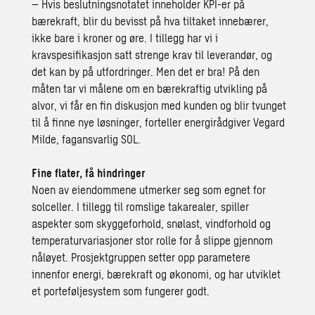
– Hvis beslutningsnotatet inneholder KPI-er på
bærekraft, blir du bevisst på hva tiltaket innebærer,
ikke bare i kroner og øre. I tillegg har vi i
kravspesifikasjon satt strenge krav til leverandør, og
det kan by på utfordringer. Men det er bra! På den
måten tar vi målene om en bærekraftig utvikling på
alvor, vi får en fin diskusjon med kunden og blir tvunget
til å finne nye løsninger, forteller energirådgiver Vegard
Milde, fagansvarlig SOL.
Fine flater, få hindringer
Noen av eiendommene utmerker seg som egnet for
solceller. I tillegg til romslige takarealer, spiller
aspekter som skyggeforhold, snølast, vindforhold og
temperaturvariasjoner stor rolle for å slippe gjennom
nåløyet. Prosjektgruppen setter opp parametere
innenfor energi, bærekraft og økonomi, og har utviklet
et porteføljesystem som fungerer godt.