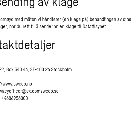
sending av klage
 fornøyd med måten vi håndterer (en klage på) behandlingen av dine
er, har du rett til å sende inn en klage til Datatilsynet.
taktdetaljer
22, Box 340 44, SE-100 26 Stockholm
://www.sweco.no
ivacyofficer@
ex.com
sweco.se
: +4686956000