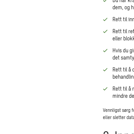
Du har kr
dem, og hv
Rett til i
Rett til r
eller blok
Hvis du gi
det samtyk
Rett til å
behandlin
Rett til 
mindre de
Vennligst sørg f
eller sletter dat