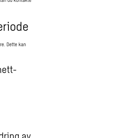
eriode
åre. Dette kan
nett-
dring av