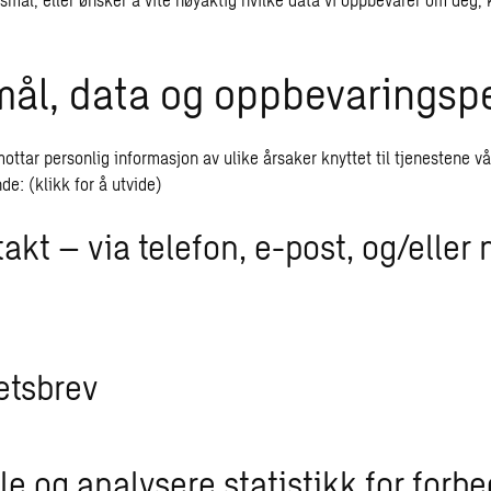
mål, data og oppbevaringsp
mottar personlig informasjon av ulike årsaker knyttet til tjenestene v
de: (klikk for å utvide)
akt – via telefon, e-post, og/eller 
etsbrev
e og analysere statistikk for forbe