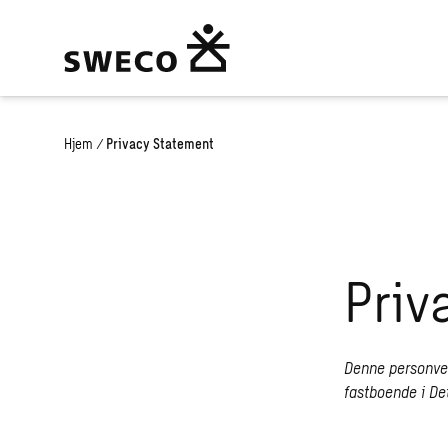
Hjem
/
Privacy Statement
Priv
Denne personver
fastboende i D