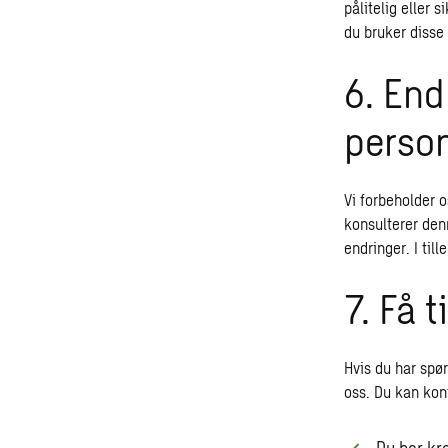
pålitelig eller 
du bruker disse
6. End
perso
Vi forbeholder o
konsulterer de
endringer. I till
7. Få 
Hvis du har spø
oss. Du kan kon