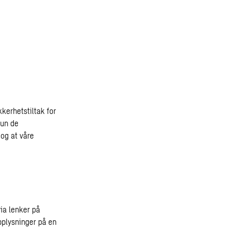
kkerhetstiltak for
kun de
 og at våre
ia lenker på
pplysninger på en