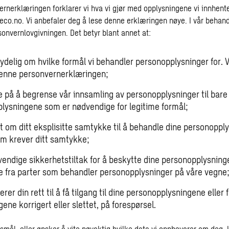
ernerklæringen forklarer vi hva vi gjør med opplysningene vi innhent
eco.no
. Vi anbefaler deg å lese denne erklæringen nøye. I vår behan
sonvernlovgivningen. Det betyr blant annet at:
tydelig om hvilke formål vi behandler personopplysninger for. V
denne personvernerklæringen;
te på å begrense vår innsamling av personopplysninger til bare
lysningene som er nødvendige for legitime formål;
st om ditt eksplisitte samtykke til å behandle dine personopply
som krever ditt samtykke;
dvendige sikkerhetstiltak for å beskytte dine personopplysning
e fra parter som behandler personopplysninger på våre vegne
erer din rett til å få tilgang til dine personopplysningene eller 
ene korrigert eller slettet, på forespørsel.
rsmål, eller ønsker å vite nøyaktig hvilke data vi oppbevarer om deg,