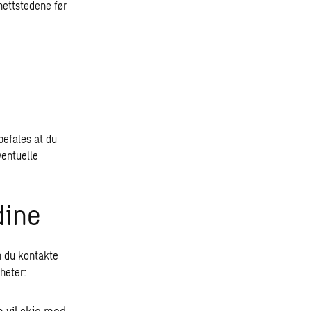
 nettstedene før
befales at du
entuelle
dine
n du kontakte
heter: