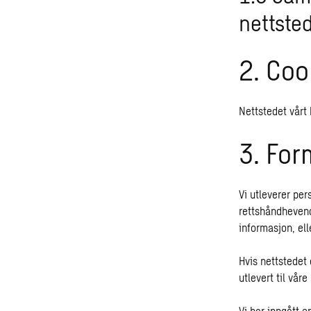
nettsted
2. Coo
Nettstedet vårt
3. For
Vi utleverer per
rettshåndhevende
informasjon, ell
Hvis nettstedet 
utlevert til våre
Vi har inngått 