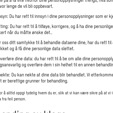
av på å få vite hvorfor dine personopplysninger trengs, hva so
or lenge de vil bli oppbevart.
nnsyn: Du har rett til innsyn i dine personopplysninger som er kj
etting: Du har rett til å tilføye, korrigere, og å ha dine personlig
kert når du måtte ønske det..
r oss ditt samtykke til å behandle dataene dine, har du rett til 
ket og å få dine personlige data slettet.
 overføre dine data: du har rett til å be om alle dine personoppl
gsansvarlig og overføre dem i sin helhet til en annen behandli
å nekte: Du kan nekte at dine data blir behandlet. Vi etterkom
t er berettige grunner for behandling.
or å alltid oppgi tydelig hvem du er, slik at vi kan være sikre på at vi
a fra feil person.