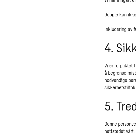
Google kan ikke
Inkludering av f
4. Sik
Vi er forpliktet
å begrense misbr
nødvendige perso
sikkerhetstilta
5. Tre
Denne personver
nettstedet vårt