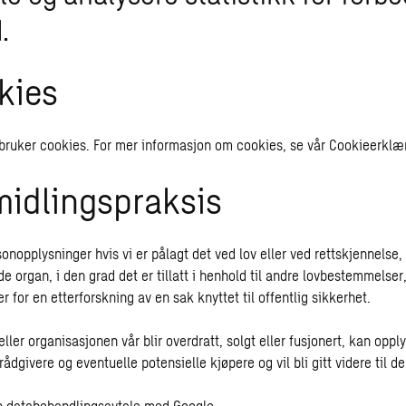
.
kies
 bruker cookies. For mer informasjon om cookies, se vår
Cookieerklæ
midlingspraksis
sonopplysninger hvis vi er pålagt det ved lov eller ved rettskjennelse, 
 organ, i den grad det er tillatt i henhold til andre lovbestemmelser,
er for en etterforskning av en sak knyttet til offentlig sikkerhet.
eller organisasjonen vår blir overdratt, solgt eller fusjonert, kan oppl
 rådgivere og eventuelle potensielle kjøpere og vil bli gitt videre til d
en databehandlingsavtale med Google.