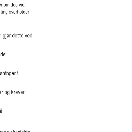
er om deg via
dling overholder
i gjør dette ved
 de
sninger i
er og krever
;
få
 kan du kontakte