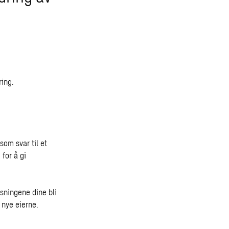
ring
.
som svar til et
 for å gi
ysningene dine bli
e nye eierne.