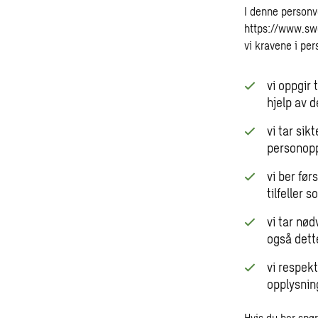
I denne personv
https://www.sw
vi kravene i per
vi oppgir 
hjelp av 
vi tar sik
personopp
vi ber før
tilfeller 
vi tar nø
også dett
vi respekt
opplysning
Hvis du har spø