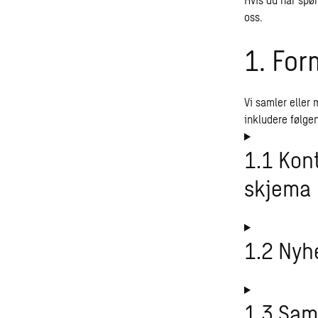
oss.
1. For
Vi samler eller 
inkludere følgen
1.1 Kont
skjema
1.2 Nyh
1.3 Saml