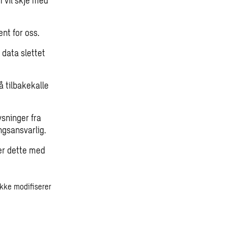
m vil skje med
ent for oss.
e data slettet
å tilbakekalle
ysninger fra
ngsansvarlig.
mer dette med
 ikke modifiserer