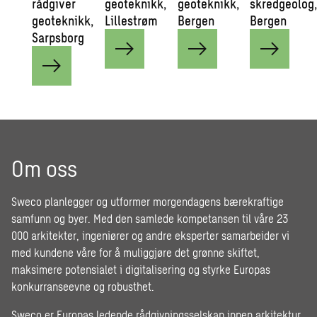
rådgiver
geoteknikk,
geoteknikk,
skredgeolog
geoteknikk,
Lillestrøm
Bergen
Bergen
Sarpsborg
Om oss
Sweco planlegger og utformer morgendagens bærekraftige
samfunn og byer. Med den samlede kompetansen til våre 23
000 arkitekter, ingeniører og andre eksperter samarbeider vi
med kundene våre for å muliggjøre det grønne skiftet,
maksimere potensialet i digitalisering og styrke Europas
konkurranseevne og robusthet.
Sweco er Europas ledende rådgivningsselskap innen arkitektur