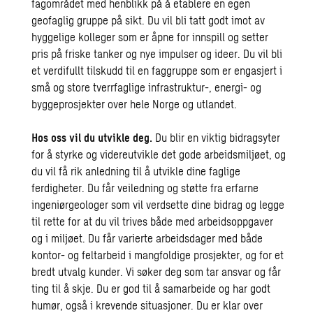
fagområdet med henblikk på å etablere en egen
geofaglig gruppe på sikt. Du vil bli tatt godt imot av
hyggelige kolleger som er åpne for innspill og setter
pris på friske tanker og nye impulser og ideer. Du vil bli
et verdifullt tilskudd til en faggruppe som er engasjert i
små og store tverrfaglige infrastruktur-, energi- og
byggeprosjekter over hele Norge og utlandet.
Hos oss vil du utvikle deg.
Du blir en viktig bidragsyter
for å styrke og videreutvikle det gode arbeidsmiljøet, og
du vil få rik anledning til å utvikle dine faglige
ferdigheter. Du får veiledning og støtte fra erfarne
ingeniørgeologer som vil verdsette dine bidrag og legge
til rette for at du vil trives både med arbeidsoppgaver
og i miljøet. Du får varierte arbeidsdager med både
kontor- og feltarbeid i mangfoldige prosjekter, og for et
bredt utvalg kunder. Vi søker deg som tar ansvar og får
ting til å skje. Du er god til å samarbeide og har godt
humør, også i krevende situasjoner. Du er klar over