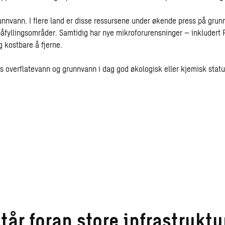
nnvann. I flere land er disse ressursene under økende press på grunn
 påfyllingsområder. Samtidig har nye mikroforurensninger – inkludert P
g kostbare å fjerne.
as overflatevann og grunnvann i dag god økologisk eller kjemisk sta
tår foran store infrastrukt