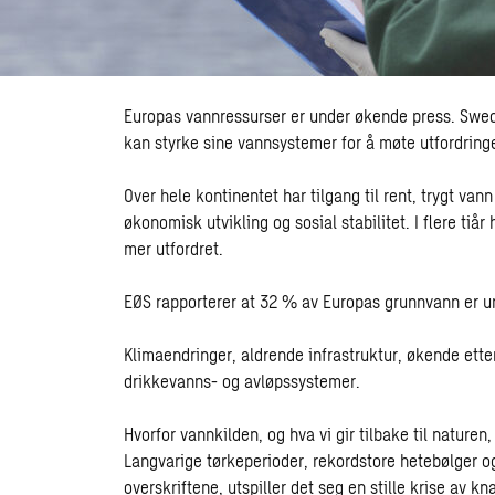
Europas vannressurser er under økende press. Sweco
kan styrke sine vannsystemer for å møte utfordrin
Over hele kontinentet har tilgang til rent, trygt van
økonomisk utvikling og sosial stabilitet. I flere ti
mer utfordret.
EØS rapporterer at 32 % av Europas grunnvann er un
Klimaendringer, aldrende infrastruktur, økende ette
drikkevanns- og avløpssystemer.
Hvorfor vannkilden, og hva vi gir tilbake til naturen, 
Langvarige tørkeperioder, rekordstore hetebølger o
overskriftene, utspiller det seg en stille krise av