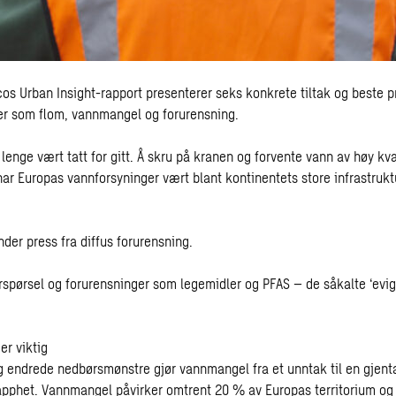
s Urban Insight-rapport presenterer seks konkrete tiltak og beste 
ger som flom, vannmangel og forurensning.
n lenge vært tatt for gitt. Å skru på kranen og forvente vann av høy kv
år har Europas vannforsyninger vært blant kontinentets store infrastruk
der press fra diffus forurensning.
rspørsel og forurensninger som legemidler og PFAS – de såkalte ‘evig
er viktig
g endrede nedbørsmønstre gjør vannmangel fra et unntak til en gjen
 knapphet. Vannmangel påvirker omtrent 20 % av Europas territorium og