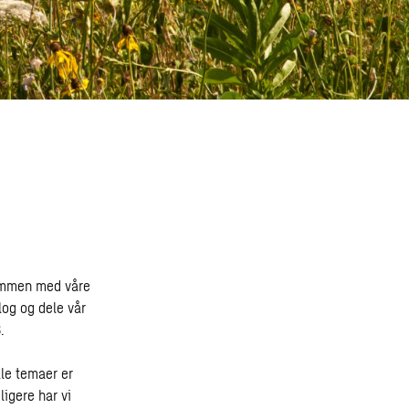
Sammen med våre
log og dele vår
.
lle temaer er
igere har vi