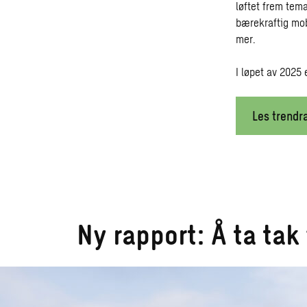
løftet frem tem
bærekraftig mobi
mer.
I løpet av 2025 
Les trendr
Ny rapport: Å ta tak