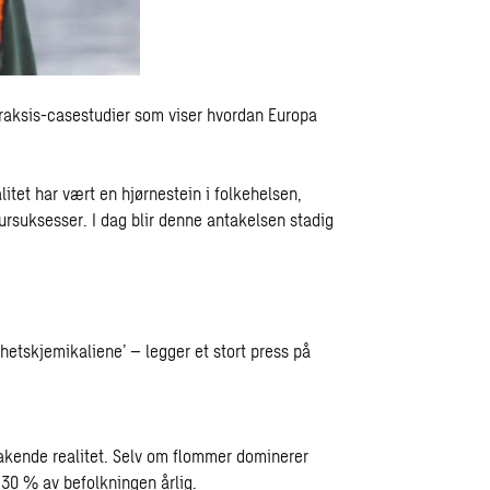
praksis-casestudier som viser hvordan Europa
alitet har vært en hjørnestein i folkehelsen,
tursuksesser. I dag blir denne antakelsen stadig
hetskjemikaliene’ – legger et stort press på
takende realitet. Selv om flommer dominerer
 30 % av befolkningen årlig.