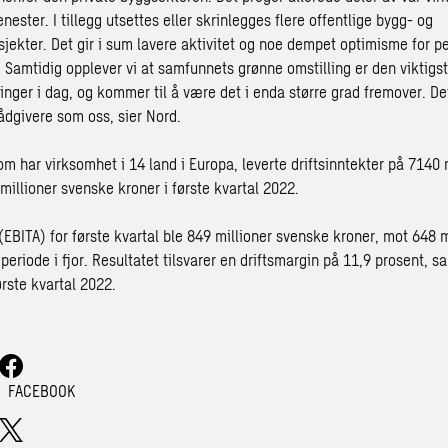
enester. I tillegg utsettes eller skrinlegges flere offentlige bygg- og
osjekter. Det gir i sum lavere aktivitet og noe dempet optimisme for 
. Samtidig opplever vi at samfunnets grønne omstilling er den viktigst
inger i dag, og kommer til å være det i enda større grad fremover. Det
ådgivere som oss, sier Nord.
m har virksomhet i 14 land i Europa, leverte driftsinntekter på 7140 
millioner svenske kroner i første kvartal 2022.
 (EBITA) for første kvartal ble 849 millioner svenske kroner, mot 648 
periode i fjor. Resultatet tilsvarer en driftsmargin på 11,9 prosent,
ørste kvartal 2022.
FACEBOOK