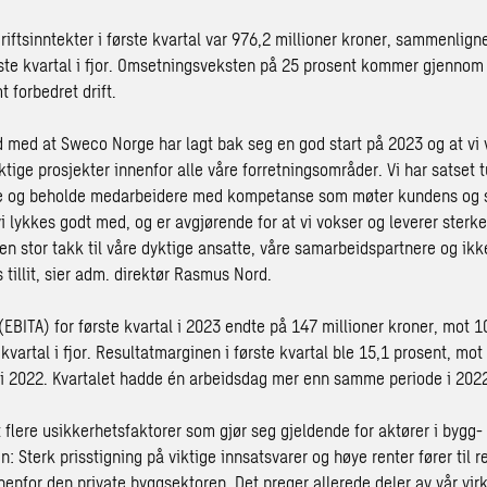
iftsinntekter i første kvartal var 976,2 millioner kroner, sammenlig
ørste kvartal i fjor. Omsetningsveksten på 25 prosent kommer gjennom
 forbedret drift.
d med at Sweco Norge har lagt bak seg en god start på 2023 og at vi 
tige prosjekter innenfor alle våre forretningsområder. Vi har satset 
ikle og beholde medarbeidere med kompetanse som møter kundens og
i lykkes godt med, og er avgjørende for at vi vokser og leverer sterke
en stor takk til våre dyktige ansatte, våre samarbeidspartnere og ikk
 tillit, sier adm. direktør Rasmus Nord.
 (EBITA) for første kvartal i 2023 endte på 147 millioner kroner, mot 1
vartal i fjor. Resultatmarginen i første kvartal ble 15,1 prosent, mot
 2022. Kvartalet hadde én arbeidsdag mer enn samme periode i 202
t flere usikkerhetsfaktorer som gjør seg gjeldende for aktører i bygg-
 Sterk prisstigning på viktige innsatsvarer og høye renter fører til r
nenfor den private byggsektoren. Det preger allerede deler av vår vi