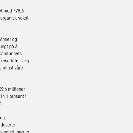
net med 778,6
 organisk vekst,
vinner og
tungt på å
 samfunnets
 resultater. Jeg
e minst våre
09,6 millioner
 14,1 prosent i
2.
 og
eduserte
rksomhet, særlig