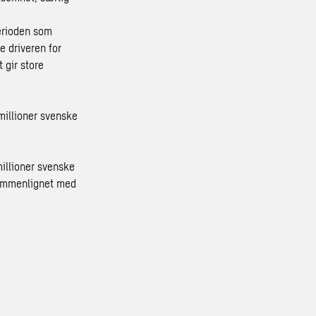
perioden som
e driveren for
 gir store
millioner svenske
millioner svenske
 sammenlignet med