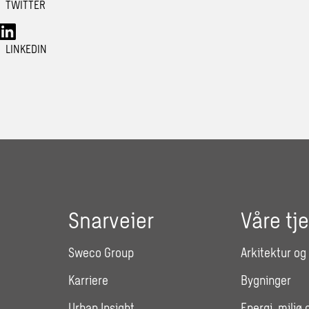
TWITTER
LINKEDIN
Snarveier
Våre tj
Sweco Group
Arkitektur og
Karriere
Bygninger
Urban Insight
Energi, miljø 