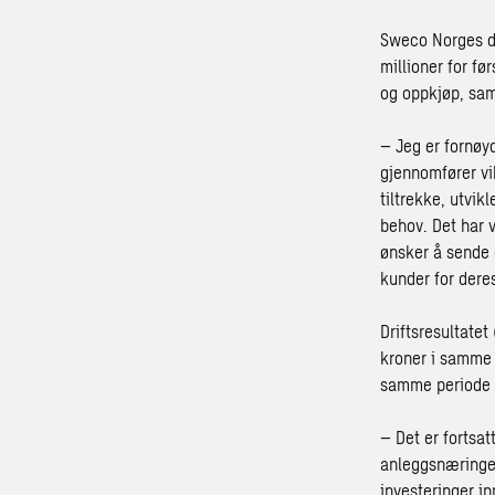
Sweco Norges dr
millioner for f
og oppkjøp, samt
– Jeg er fornøy
gjennomfører vik
tiltrekke, utv
behov. Det har v
ønsker å sende 
kunder for deres
Driftsresultatet
kroner i samme k
samme periode i
– Det er fortsat
anleggsnæringen:
investeringer in