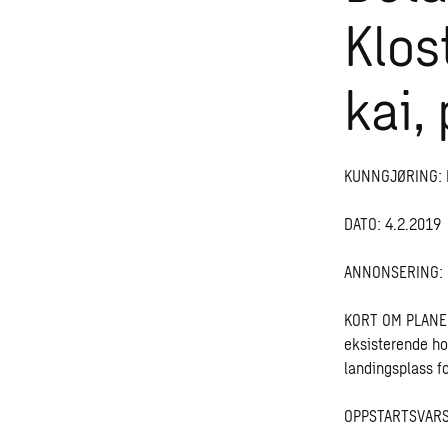
Klos
kai,
KUNNGJØRING: De
DATO: 4.2.2019
ANNONSERING: I 
KORT OM PLANEN: 
eksisterende hot
landingsplass fo
OPPSTARTSVARSE