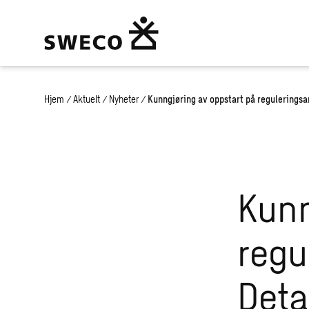
Hjem
/
Aktuelt
/
Nyheter
/
Kunngjøring av oppstart på reguleringsar
Kunn
regu
Deta