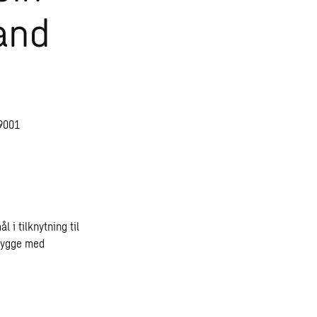
sand
19001
 i tilknytning til
brygge med