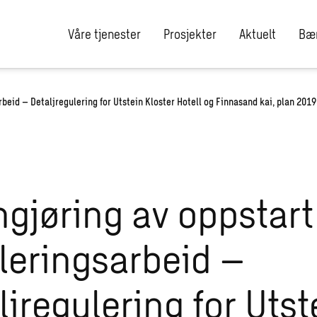
Våre tjenester
Prosjekter
Aktuelt
Bær
beid – Detaljregulering for Utstein Kloster Hotell og Finnasand kai, plan 201
gjøring av oppstart
leringsarbeid –
ljregulering for Utst