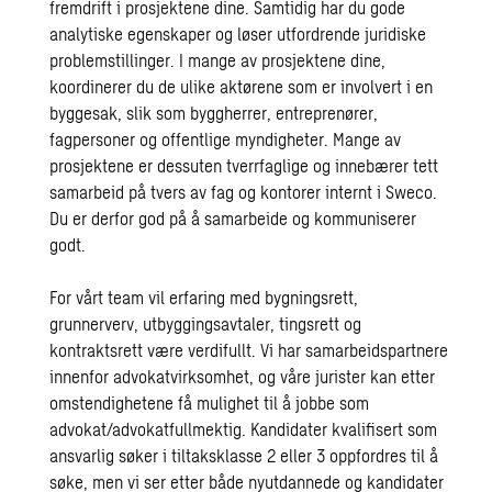
fremdrift i prosjektene dine. Samtidig har du gode
analytiske egenskaper og løser utfordrende juridiske
problemstillinger. I mange av prosjektene dine,
koordinerer du de ulike aktørene som er involvert i en
byggesak, slik som byggherrer, entreprenører,
fagpersoner og offentlige myndigheter. Mange av
prosjektene er dessuten tverrfaglige og innebærer tett
samarbeid på tvers av fag og kontorer internt i Sweco.
Du er derfor god på å samarbeide og kommuniserer
godt.
For vårt team vil erfaring med bygningsrett,
grunnerverv, utbyggingsavtaler, tingsrett og
kontraktsrett være verdifullt. Vi har samarbeidspartnere
innenfor advokatvirksomhet, og våre jurister kan etter
omstendighetene få mulighet til å jobbe som
advokat/advokatfullmektig. Kandidater kvalifisert som
ansvarlig søker i tiltaksklasse 2 eller 3 oppfordres til å
søke, men vi ser etter både nyutdannede og kandidater