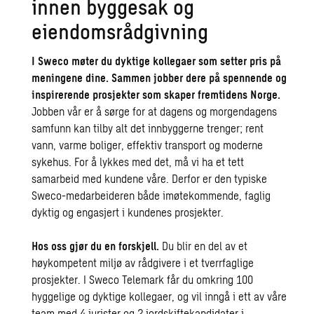
innen byggesak og
eiendomsrådgivning
I Sweco møter du dyktige kollegaer som setter pris på
meningene dine. Sammen jobber dere på spennende og
inspirerende prosjekter som skaper fremtidens Norge.
Jobben vår er å sørge for at dagens og morgendagens
samfunn kan tilby alt det innbyggerne trenger; rent
vann, varme boliger, effektiv transport og moderne
sykehus. For å lykkes med det, må vi ha et tett
samarbeid med kundene våre. Derfor er den typiske
Sweco-medarbeideren både imøtekommende, faglig
dyktig og engasjert i kundenes prosjekter.
Hos oss gjør du en forskjell.
Du blir en del av et
høykompetent miljø av rådgivere i et tverrfaglige
prosjekter. I Sweco Telemark får du omkring 100
hyggelige og dyktige kollegaer, og vil inngå i ett av våre
team med 4 jurister og 2 jordskiftekandidater i