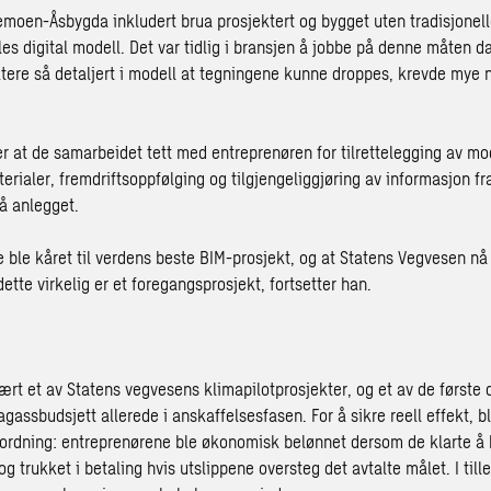
moen-Åsbygda inkludert brua prosjektert og bygget uten tradisjonell
les digital modell. Det var tidlig i bransjen å jobbe på denne måten da 
ktere så detaljert i modell at tegningene kunne droppes, krevde mye n
r at de samarbeidet tett med entreprenøren for tilrettelegging av mo
terialer, fremdriftsoppfølging og tilgjengeliggjøring av informasjon f
å anlegget.
e ble kåret til verdens beste BIM-prosjekt, og at Statens Vegvesen nå
 dette virkelig er et foregangsprosjekt, fortsetter han.
ært et av Statens vegvesens klimapilotprosjekter, og et av de første de
gassbudsjett allerede i anskaffelsesfasen. For å sikre reell effekt, bl
ordning: entreprenørene ble økonomisk belønnet dersom de klarte å 
og trukket i betaling hvis utslippene oversteg det avtalte målet. I tille