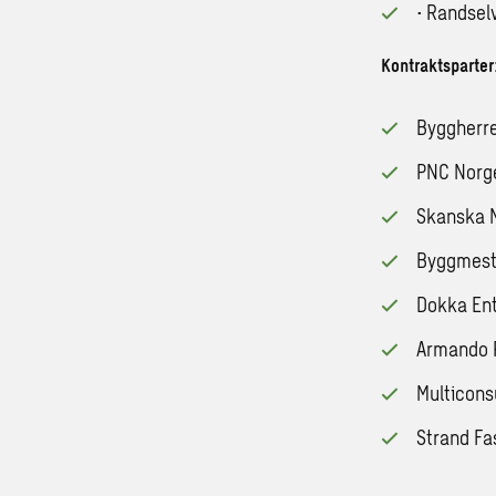
·
Randselv
Kontraktsparter
Byggherre
PNC Norg
Skanska 
Byggmeste
Dokka Ent
Armando R
Multicons
Strand Fa