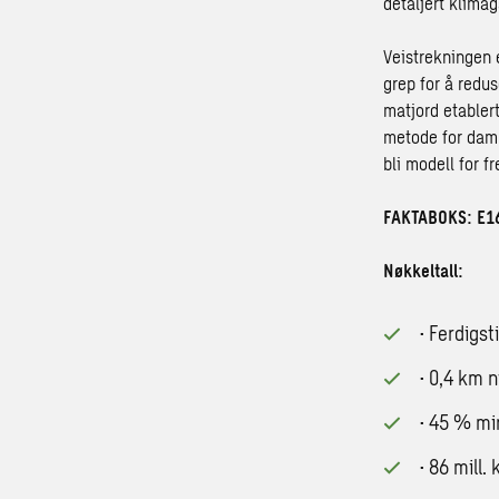
detaljert klima
Veistrekningen 
grep for å redu
matjord etabler
metode for damp
bli modell for f
FAKTABOKS: E1
Nøkkeltall:
·
Ferdigst
·
0,4 km n
·
45 % mi
·
86 mill.