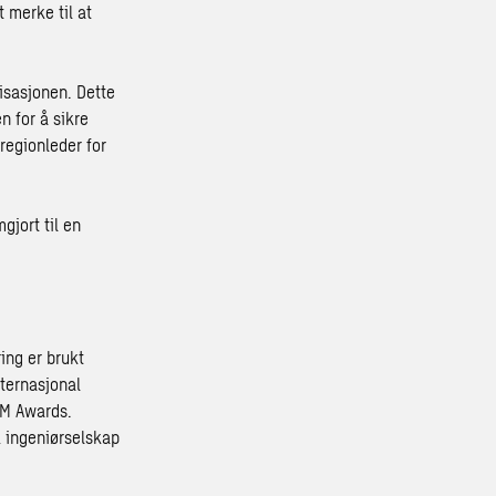
 merke til at
isasjonen. Dette
n for å sikre
regionleder for
jort til en
ing er brukt
ternasjonal
IM Awards.
k ingeniørselskap