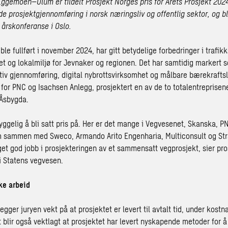
ggemoen–Olum er tildelt Prosjekt Norges pris for Årets Prosjekt 2024.
e prosjektgjennomføring i norsk næringsliv og offentlig sektor, og bl
 årskonferanse i Oslo.
ble fullført i november 2024, har gitt betydelige forbedringer i trafik
 og lokalmiljø for Jevnaker og regionen. Det har samtidig markert s
iv gjennomføring, digital nybrottsvirksomhet og målbare bærekrafts
for PNC og Isachsen Anlegg, prosjektert en av de to totalentreprisene
Åsbygda.
hyggelig å bli satt pris på. Her er det mange i Vegvesenet, Skanska, 
m sammen med Sweco, Armando Arito Engenharia, Multiconsult og St
get god jobb i prosjekteringen av et sammensatt vegprosjekt, sier pro
 i Statens vegvesen.
kke arbeid
egger juryen vekt på at prosjektet er levert til avtalt tid, under kos
t blir også vektlagt at prosjektet har levert nyskapende metoder for 