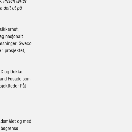
 Prisen løfter
e delt ut på
ksikkerhet,
eg nasjonalt
løsninger. Sweco
 i prosjektet,
PNC og Dokka
rand Fasade som
sjektleder Pål
tnadsmålet og med
å begrense