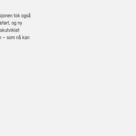
sjonen tok også
eført, og ny
skutviklet
am – som nå kan