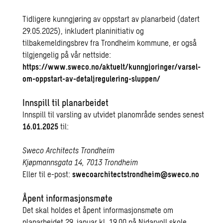
Tidligere kunngjøring av oppstart av planarbeid (datert
29.05.2025), inkludert planinitiativ og
tilbakemeldingsbrev fra Trondheim kommune, er også
tilgjengelig på vår nettside:
https://www.sweco.no/aktuelt/kunngjoringer/varsel-
om-oppstart-av-detaljregulering-sluppen/
Innspill til planarbeidet
Innspill til varsling av utvidet planområde sendes senest
16.01.2025
til:
Sweco Architects Trondheim
Kjøpmannsgata 14, 7013 Trondheim
Eller til e-post:
swecoarchitectstrondheim@sweco.no
Åpent informasjonsmøte
Det skal holdes et åpent informasjonsmøte om
planarbeidet 29. januar kl. 19.00 på Nidarvoll skole.