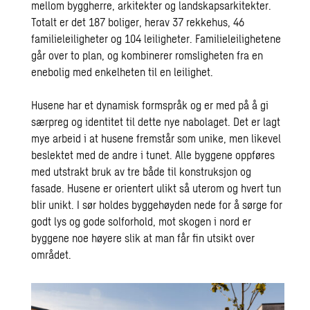
mellom byggherre, arkitekter og landskapsarkitekter.
Totalt er det 187 boliger, herav 37 rekkehus, 46
familieleiligheter og 104 leiligheter. Familieleilighetene
går over to plan, og kombinerer romsligheten fra en
enebolig med enkelheten til en leilighet.
Husene har et dynamisk formspråk og er med på å gi
særpreg og identitet til dette nye nabolaget. Det er lagt
mye arbeid i at husene fremstår som unike, men likevel
beslektet med de andre i tunet. Alle byggene oppføres
med utstrakt bruk av tre både til konstruksjon og
fasade. Husene er orientert ulikt så uterom og hvert tun
blir unikt. I sør holdes byggehøyden nede for å sørge for
godt lys og gode solforhold, mot skogen i nord er
byggene noe høyere slik at man får fin utsikt over
området.