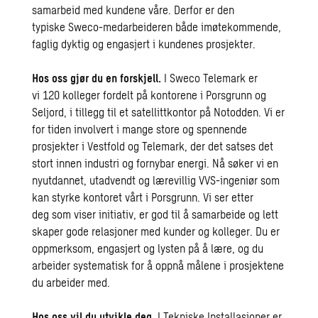
samarbeid med kundene våre. Derfor er den
typiske Sweco-medarbeideren både imøtekommende,
faglig dyktig og engasjert i kundenes prosjekter.
Hos oss gjør du en forskjell.
I Sweco Telemark er
vi 120 kolleger fordelt på kontorene i Porsgrunn og
Seljord, i tillegg til et satellittkontor på Notodden. Vi er
for tiden involvert i mange store og spennende
prosjekter i Vestfold og Telemark, der det satses det
stort innen industri og fornybar energi. Nå søker vi en
nyutdannet, utadvendt og lærevillig VVS-ingeniør som
kan styrke kontoret vårt i Porsgrunn. Vi ser etter
deg som viser initiativ, er god til å samarbeide og lett
skaper gode relasjoner med kunder og kolleger. Du er
oppmerksom, engasjert og lysten på å lære, og du
arbeider systematisk for å oppnå målene i prosjektene
du arbeider med.
Hos oss vil du utvikle deg.
I Tekniske Installasjoner er