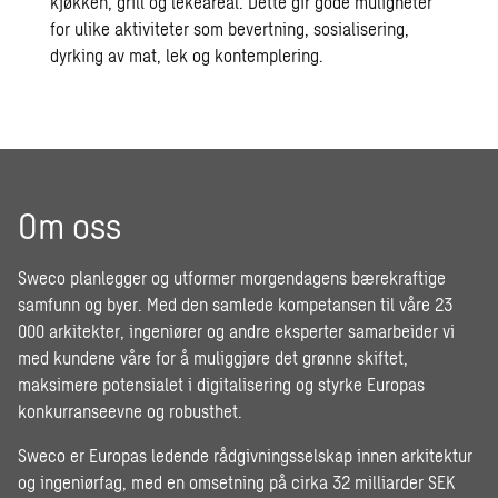
kjøkken, grill og lekeareal. Dette gir gode muligheter
for ulike aktiviteter som bevertning, sosialisering,
dyrking av mat, lek og kontemplering.
Om oss
Sweco planlegger og utformer morgendagens bærekraftige
samfunn og byer. Med den samlede kompetansen til våre 23
000 arkitekter, ingeniører og andre eksperter samarbeider vi
med kundene våre for å muliggjøre det grønne skiftet,
maksimere potensialet i digitalisering og styrke Europas
konkurranseevne og robusthet.
Sweco er Europas ledende rådgivningsselskap innen arkitektur
og ingeniørfag, med en omsetning på cirka 32 milliarder SEK