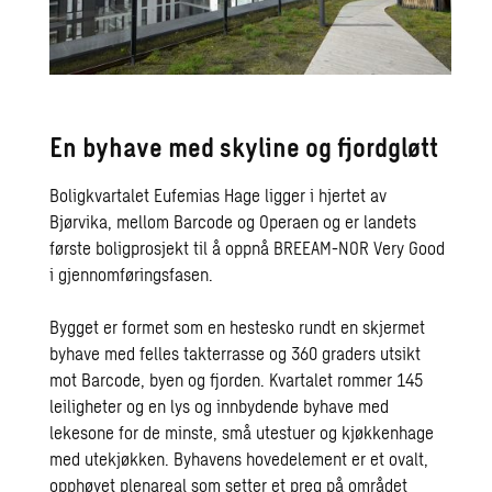
En byhave med skyline og fjordgløtt
Boligkvartalet Eufemias Hage ligger i hjertet av
Bjørvika, mellom Barcode og Operaen og er landets
første boligprosjekt til å oppnå BREEAM-NOR Very Good
i gjennomføringsfasen.
Bygget er formet som en hestesko rundt en skjermet
byhave med felles takterrasse og 360 graders utsikt
mot Barcode, byen og fjorden. Kvartalet rommer 145
leiligheter og en lys og innbydende byhave med
lekesone for de minste, små utestuer og kjøkkenhage
med utekjøkken. Byhavens hovedelement er et ovalt,
opphøyet plenareal som setter et preg på området