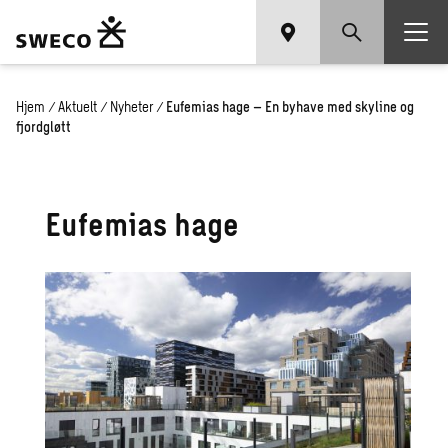
Hjem
/
Aktuelt
/
Nyheter
/
Eufemias hage – En byhave med skyline og
fjordgløtt
Eufemias hage