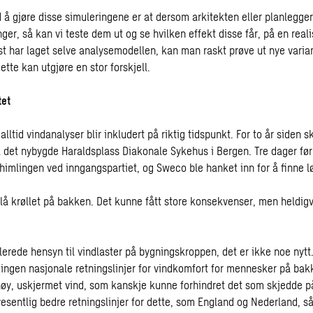
å gjøre disse simuleringene er at dersom arkitekten eller planleg
inger, så kan vi teste dem ut og se hvilken effekt disse får, på en real
st har laget selve analysemodellen, kan man raskt prøve ut nye varian
ette kan utgjøre en stor forskjell.
tet
alltid vindanalyser blir inkludert på riktig tidspunkt. For to år siden 
il det nybygde Haraldsplass Diakonale Sykehus i Bergen. Tre dager fø
 himlingen ved inngangspartiet, og Sweco ble hanket inn for å finne l
 lå krøllet på bakken. Det kunne fått store konsekvenser, men heldigv
lerede hensyn til vindlaster på bygningskroppen, det er ikke noe nytt
 ingen nasjonale retningslinjer for vindkomfort for mennesker på bakk
høy, uskjermet vind, som kanskje kunne forhindret det som skjedde p
esentlig bedre retningslinjer for dette, som England og Nederland, så