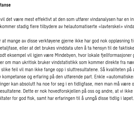
etanse
vil det være mest effektivt at den som utfører vindanalysen har en int
t kommer stadig flere tilbydere av helautomatiserte «lavterskel» vind
r at mange av disse verktøyene gjerne ikke har god nok oppløsning ti
detaljfase, eller at det brukes vinddata uten å ta hensyn til de faktisk
odt eksempel vil igjen være Mindebyen, hvor lokale fjellformasjoner g
ater om man ukritisk bruker vindstatistikk som kommer direkte fra n
slike feil vil man ikke fange opp i sluttresultatene. Så kvaliteten på a
 kompetanse og erfaring på den utførende part. Enkle «automatiske
inger kan absolutt ha noe for seg i en tidligfase, men man må vær
esultatene. Dette er nok hovedforskjellen på oss og andre, at vi ikke
ltater for god fisk, samt har erfaringen til å unngå disse tidlig i løpet.