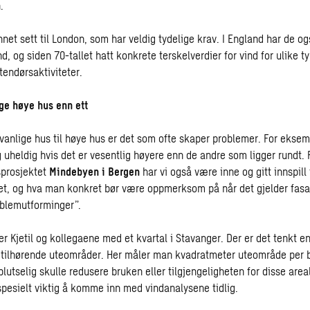
.
nnet sett til London, som har veldig tydelige krav. I England har de 
ind, og siden 70-tallet hatt konkrete terskelverdier for vind for ulike t
endørsaktiviteter.
e høye hus enn ett
vanlige hus til høye hus er det som ofte skaper problemer. For eksem
 uheldig hvis det er vesentlig høyere enn de andre som ligger rundt. 
sprosjektet
Mindebyen i Bergen
har vi også være inne og gitt innspil
t, og hva man konkret bør være oppmerksom på når det gjelder fasa
oblemutforminger”.
r Kjetil og kollegaene med et kvartal i Stavanger. Der er det tenkt e
ilhørende uteområder. Her måler man kvadratmeter uteområde per ba
 plutselig skulle redusere bruken eller tilgjengeligheten for disse areal
spesielt viktig å komme inn med vindanalysene tidlig.