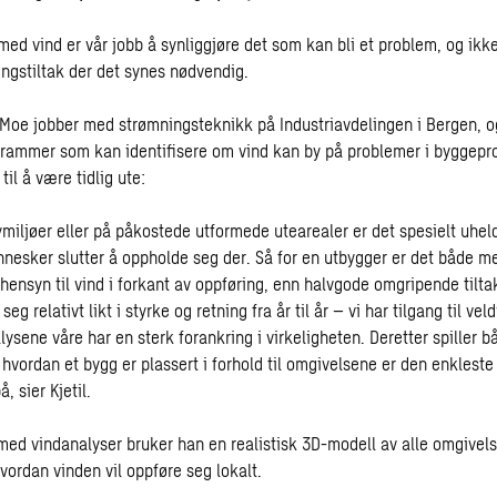
med vind er vår jobb å synliggjøre det som kan bli et problem, og ikk
ingstiltak der det synes nødvendig.
d Moe jobber med strømningsteknikk på Industriavdelingen i Bergen, o
rammer som kan identifisere om vind kan by på problemer i byggepr
til å være tidlig ute:
miljøer eller på påkostede utformede utearealer er det spesielt uhel
nesker slutter å oppholde seg der. Så for en utbygger er det både me
ensyn til vind i forkant av oppføring, enn halvgode omgripende tiltak
eg relativt likt i styrke og retning fra år til år – vi har tilgang til v
lysene våre har en sterk forankring i virkeligheten. Deretter spiller 
 hvordan et bygg er plassert i forhold til omgivelsene er den enklest
, sier Kjetil.
med vindanalyser bruker han en realistisk 3D-modell av alle omgivels
vordan vinden vil oppføre seg lokalt.