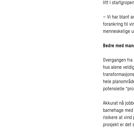
litt i startgropen
– Vi har blant a
forankring til v
menneskelige ut
Bedre med mang
Overgangen fra 
hus alene veldig
transformasjon
hele planområde
potensielle “pr
Akkurat nå jobbe
barnehage med t
risikere at vind
prosjekt er det 