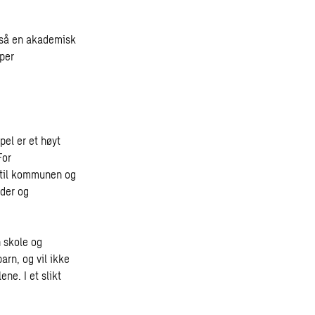
også en akademisk
yper
pel er et høyt
For
l til kommunen og
der og
n skole og
rn, og vil ikke
ene. I et slikt