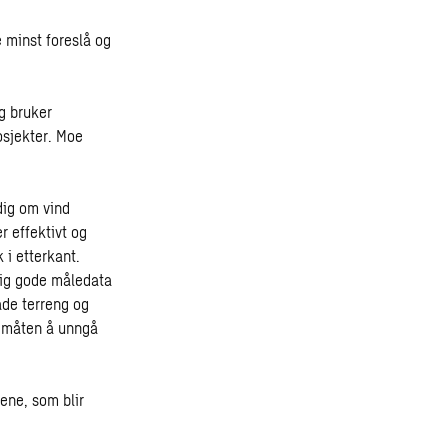
e minst foreslå og
g bruker
osjekter. Moe
dig om vind
r effektivt og
 i etterkant.
eldig gode måledata
både terreng og
e måten å unngå
ene, som blir