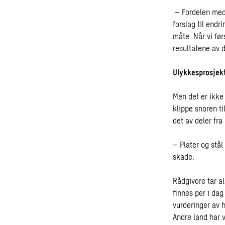
– Fordelen med 
forslag til endr
måte. Når vi før
resultatene av d
Ulykkesprosjek
Men det er ikke 
klippe snoren t
det av deler fra
– Plater og stål
skade.
Rådgivere tar al
finnes per i dag
vurderinger av 
Andre land har v