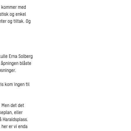
ger kommer med
istisk og enkel
ter og tiltak. Og
skulle Erna Solberg
r åpningen blåste
øsninger.
is kom ingen til
. Men det det
eplan, eller
å Haraldsplass.
 her er vi enda