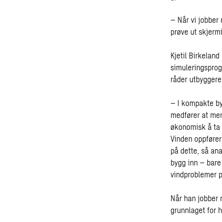
– Når vi jobber 
prøve ut skjerm
Kjetil Birkelan
simuleringsprog
råder utbyggere 
– I kompakte by
medfører at men
økonomisk å ta h
Vinden oppfører s
på dette, så ana
bygg inn – bare
vindproblemer på
Når han jobber 
grunnlaget for h