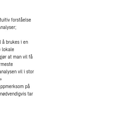
uitiv forståelse
analyser;
l å brukes i en
e lokale
jør at man vil få
ærmeste
nalysen vil i stor
»
e oppmerksom på
 nødvendigvis tar