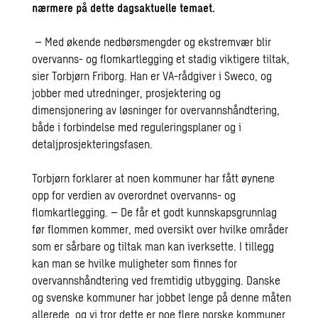
nærmere på dette dagsaktuelle temaet.
– Med økende nedbørsmengder og ekstremvær blir
overvanns- og flomkartlegging et stadig viktigere tiltak,
sier Torbjørn Friborg. Han er VA-rådgiver i Sweco, og
jobber med utredninger, prosjektering og
dimensjonering av løsninger for overvannshåndtering,
både i forbindelse med reguleringsplaner og i
detaljprosjekteringsfasen.
Torbjørn forklarer at noen kommuner har fått øynene
opp for verdien av overordnet overvanns- og
flomkartlegging. – De får et godt kunnskapsgrunnlag
før flommen kommer, med oversikt over hvilke områder
som er sårbare og tiltak man kan iverksette. I tillegg
kan man se hvilke muligheter som finnes for
overvannshåndtering ved fremtidig utbygging. Danske
og svenske kommuner har jobbet lenge på denne måten
allerede, og vi tror dette er noe flere norske kommuner