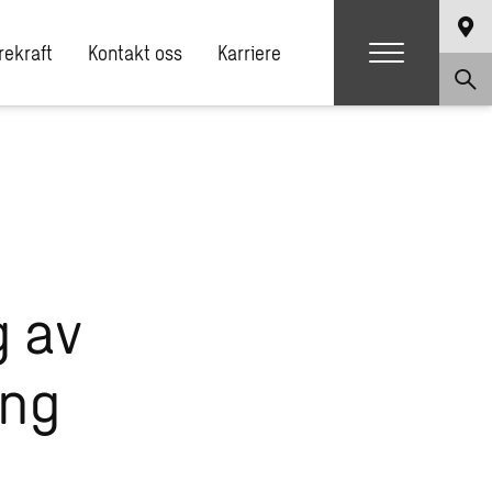
ekraft
Kontakt oss
Karriere
g av
ing