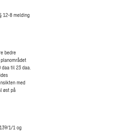
§ 12-8 melding
re bedre
v planområdet
 daa til 23 daa.
vides
ensikten med
l øst på
139/1/1 og