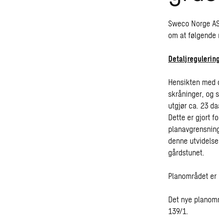
Sweco Norge AS,
om at følgende r
Detaljregulerin
Hensikten med d
skråninger, og 
utgjør ca. 23 da
Dette er gjort f
planavgrensnin
denne utvidelse
gårdstunet.
Planområdet er 
Det nye planom
139/1.