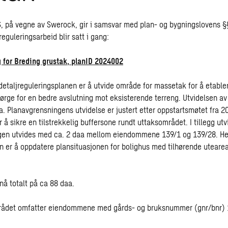
 på vegne av Swerock, gir i samsvar med plan- og bygningslovens §
eguleringsarbeid blir satt i gang:
g for Breding grustak, planID 2024002
etaljreguleringsplanen er å utvide område for massetak for å etable
sørge for en bedre avslutning mot eksisterende terreng. Utvidelsen a
a. Planavgrensningens utvidelse er justert etter oppstartsmøtet fra 20
or å sikre en tilstrekkelig buffersone rundt uttaksområdet. I tillegg ut
gen utvides med ca. 2 daa mellom eiendommene 139/1 og 139/28. H
n er å oppdatere plansituasjonen for bolighus med tilhørende utearea
nå totalt på ca 88 daa.
rådet omfatter eiendommene med gårds- og bruksnummer (gnr/bnr) 