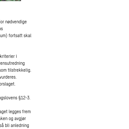
for nødvendige
ns
um) fortsatt skal
riterier i
kvensutredning
om tilstrekkelig.
vurderes.
orslaget.
ingslovens §12-3.
laget legges frem
aken og avgjør
gså bli anledning