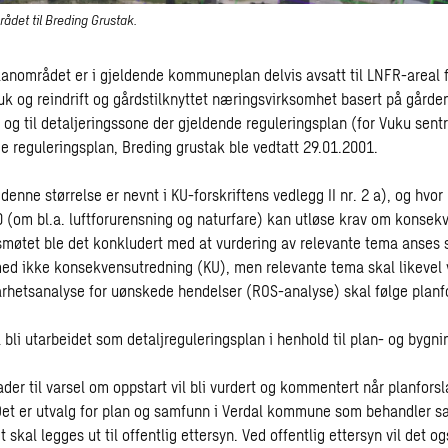
rådet til Breding Grustak.
planområdet er i gjeldende kommuneplan delvis avsatt til LNFR-areal 
ruk og reindrift og gårdstilknyttet næringsvirksomhet basert på gårde
og til detaljeringssone der gjeldende reguleringsplan (for Vuku sentr
de reguleringsplan, Breding grustak ble vedtatt 29.01.2001.
denne størrelse er nevnt i KU-forskriftens vedlegg II nr. 2 a), og hvor k
10 (om bl.a. luftforurensning og naturfare) kan utløse krav om konse
tsmøtet ble det konkludert med at vurdering av relevante tema anses s
ed ikke konsekvensutredning (KU), men relevante tema skal likevel 
arhetsanalyse for uønskede hendelser (ROS-analyse) skal følge planf
l bli utarbeidet som detaljreguleringsplan i henhold til plan- og bygn
der til varsel om oppstart vil bli vurdert og kommentert når planfors
 Det er utvalg for plan og samfunn i Verdal kommune som behandler s
 skal legges ut til offentlig ettersyn. Ved offentlig ettersyn vil det o