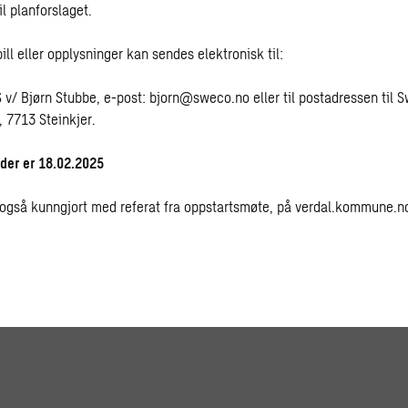
til planforslaget.
ill eller opplysninger kan sendes elektronisk til:
v/ Bjørn Stubbe, e-post:
bjorn@sweco.no
eller til postadressen til 
 7713 Steinkjer.
ader er 18.02.2025
 også kunngjort med referat fra oppstartsmøte, på verdal.kommune.n