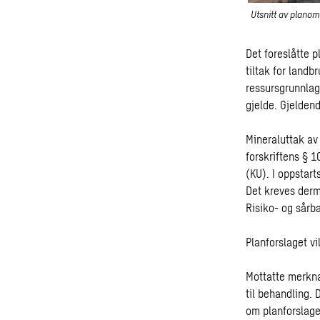
Utsnitt av planom
Det foreslåtte 
tiltak for landb
ressursgrunnlag 
gjelde. Gjelden
Mineraluttak av 
forskriftens § 
(KU). I oppstar
Det kreves derm
Risiko- og sårb
Planforslaget vi
Mottatte merkna
til behandling.
om planforslaget