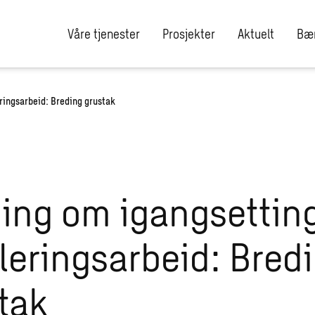
Våre tjenester
Prosjekter
Aktuelt
Bær
ringsarbeid: Breding grustak
ing om igangsettin
leringsarbeid: Bred
tak