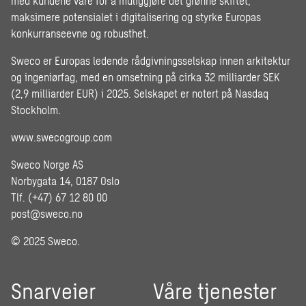
med kundene våre for å muliggjøre det grønne skiftet,
maksimere potensialet i digitalisering og styrke Europas
konkurranseevne og robusthet.
Sweco er Europas ledende rådgivningsselskap innen arkitektur
og ingeniørfag, med en omsetning på cirka 32 milliarder SEK
(2,9 milliarder EUR) i 2025. Selskapet er notert på Nasdaq
Stockholm.
www.swecogroup.com
Sweco Norge AS
Norbygata 14, 0187 Oslo
Tlf. (+47) 67 12 80 00
post@sweco.no
© 2025 Sweco.
Snarveier
Våre tjenester