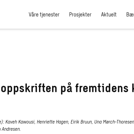
Våre tjenester
Prosjekter
Aktuelt
Bær
 oppskriften på fremtidens 
re): Kaveh Kawousi, Henriette Hagen, Eirik Bruun, Una Mørch-Thoresen
n Andresen.