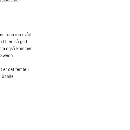
s funn inn i vårt
n bli en så god
 som også kommer
i Sweco.
 er det femte i
å
Gamle