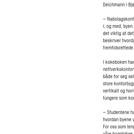
Deichmann i Bjø
– Nabolagskonto
i, og med, byen
det viktig at de
beskriver hvord
fremtidsrettede
I kokeboken har
nettverkskontor
både for seg se
store kontorbygg
vertikalt og hor
fungere som kont
– Studentene ha
hvordan byene vå
For oss som leng
våre framtidige 