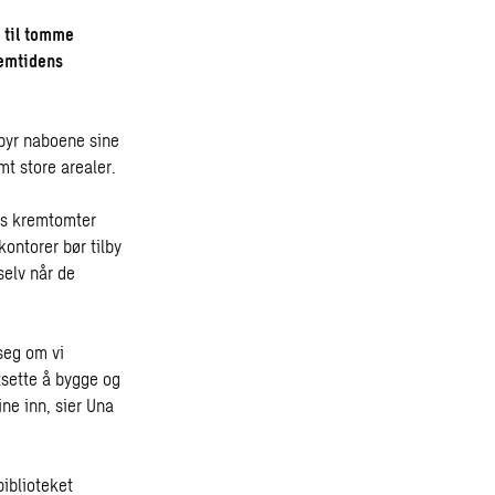
 til tomme
remtidens
lbyr naboene sine
mt store arealer.
ns kremtomter
ontorer bør tilby
selv når de
 seg om vi
tsette å bygge og
ine inn, sier Una
biblioteket