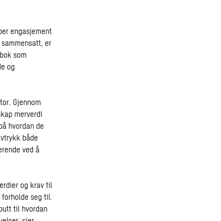
aper engasjement
g sammensatt, er
kebok som
de og
ntor. Gjennom
 skap merverdi
 på hvordan de
avtrykk både
terende ved å
rdier og krav til
forholde seg til.
utt til hvordan
elser, sier