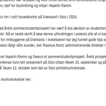
, sjef for byutvikling og miljø i Aspelin Ramm.
lv inn i nytt hovedkontor på Grønland i Oslo i 2024.
ed årets sommerstudentprosjekt har vært å dra lærdom av studentene
ekt. Nå er neste skritt å løse denne utfordringen i praksis slik at vi ka
for innbyggerne på Grønland. I kokeboken har jeg funnet gode tips
 skal rådgi våre kunder, sier Rasmus Nord, administrerende direktør 
erer Aspelin Ramm og Sweco et sommerstudentprosjekt. Årets prosjekt
entenes funn blir presentert på
Oslo Urban Week
15. september og p
å Tøyen 12. oktober som del av Oslo arkitekturtriennale.
s kontorkokebok
her
.