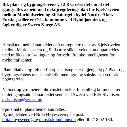
Iht. plan- og bygningslovens § 12-8 varsles det om at det
igangsettes arbeid med detaljreguleringsplan for Kjelsåsveien
mellom Maridalsveien og Stillatorget i bydel Nordre Aker.
Forslagsstiller er Oslo kommune ved Bymiljøetaten, og
fagkyndig er Sweco Norge AS.
Hensikten med planarbeidet er å omregulere deler av Kjelsåsveien
mellom Maridalsveien og Stilla torg slik at veien kan opparbeides
med trafikksikre løsninger, og forbedre fremkommeligheten for
myke trafikanter.
Planinitiativet og referat fra oppstartsmøte er tilgjengelig på Plan- og
bygningsetatens nettside «Si din mening», og saksinnsyn ved sak
202551730.
Naboer og grunneiere blir varslet direkte. Innspill og kommentarer
til det igangsatte planarbeidet sendes til Sweco ved Erik Sivertsen:
e.sivertsen@sweco.no
Spørsmål til planarbeidet kan rettes:
Bymiljøetaten ved Brita Høyesveen på e.post:
brita.hoyesveen@bym.oslo.kommune.no
eller tlf. 218 02 180.