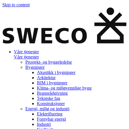
Skip to content
Våre tjenester
Våre tjenester
Prosjekt- og byggeledelse
Bygninger
Akustikk i bygninger
Arkitektur
BIM i bygninger
Klima- og miljøvennlige bygg
Brannrådgivning
Tekniske fag
Konstruksjoner
Energi, miljø og industri
Elektrifisering
Fornybar energi
Industri