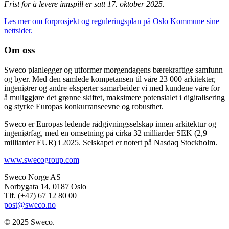
Frist for å levere innspill er satt 17. oktober 2025.
Les mer om forprosjekt og reguleringsplan på Oslo Kommune sine
nettsider.
Om oss
Sweco planlegger og utformer morgendagens bærekraftige samfunn
og byer. Med den samlede kompetansen til våre 23 000 arkitekter,
ingeniører og andre eksperter samarbeider vi med kundene våre for
å muliggjøre det grønne skiftet, maksimere potensialet i digitalisering
og styrke Europas konkurranseevne og robusthet.
Sweco er Europas ledende rådgivningsselskap innen arkitektur og
ingeniørfag, med en omsetning på cirka 32 milliarder SEK (2,9
milliarder EUR) i 2025. Selskapet er notert på Nasdaq Stockholm.
www.swecogroup.com
Sweco Norge AS
Norbygata 14, 0187 Oslo
Tlf. (+47) 67 12 80 00
post@sweco.no
© 2025 Sweco.