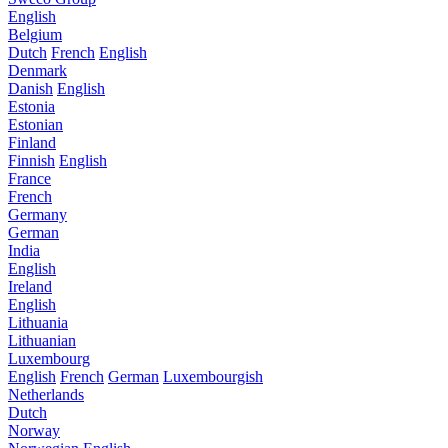
English
Belgium
Dutch
French
English
Denmark
Danish
English
Estonia
Estonian
Finland
Finnish
English
France
French
Germany
German
India
English
Ireland
English
Lithuania
Lithuanian
Luxembourg
English
French
German
Luxembourgish
Netherlands
Dutch
Norway