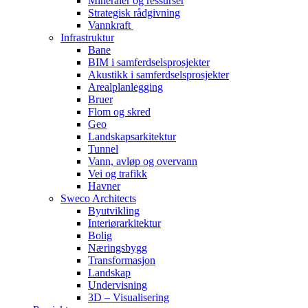
Mineraler og ressurser
Strategisk rådgivning
Vannkraft
Infrastruktur
Bane
BIM i samferdselsprosjekter
Akustikk i samferdselsprosjekter
Arealplanlegging
Bruer
Flom og skred
Geo
Landskapsarkitektur
Tunnel
Vann, avløp og overvann
Vei og trafikk
Havner
Sweco Architects
Byutvikling
Interiørarkitektur
Bolig
Næringsbygg
Transformasjon
Landskap
Undervisning
3D – Visualisering