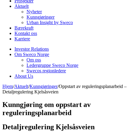
Prosjekter
Aktuelt
Nyheter
Kunngjøringer
Urban Insight by Sweco
Bærekraft
Kontakt oss
Karriere
Investor Relations
Om Sweco Norge
Om oss
Ledergruppe Sweco Norge
Swecos regionledere
About Us
Hjem
/
Aktuelt
/
Kunngjøringer
/
Oppstart av reguleringsplanarbeid –
Detaljregulering Kjelsåsveien
Kunngjøring om oppstart av
reguleringsplanarbeid
Detaljregulering Kjelsåsveien