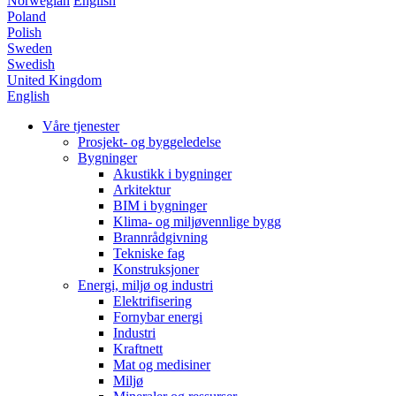
Norwegian
English
Poland
Polish
Sweden
Swedish
United Kingdom
English
Våre tjenester
Prosjekt- og byggeledelse
Bygninger
Akustikk i bygninger
Arkitektur
BIM i bygninger
Klima- og miljøvennlige bygg
Brannrådgivning
Tekniske fag
Konstruksjoner
Energi, miljø og industri
Elektrifisering
Fornybar energi
Industri
Kraftnett
Mat og medisiner
Miljø