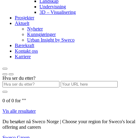
Landskap
Undervisning
3D – Visualisering
Prosjekter
Aktuelt
Nyheter
Kunngjøringer
Urban Insight by Sweco
Bærekraft
Kontakt oss
Karriere
Hva ser du etter?
0
of
0
for "
"
Vis alle resultater
Du besøker nå Sweco Norge | Choose your region for Sweco's local
offering and careers
Sweco Group