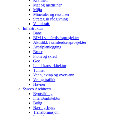
Kraftnett
Mat og medisiner
Miljø
Mineraler og ressurser
Strategisk rådgivning
Vannkraft
Infrastruktur
Bane
BIM i samferdselsprosjekter
Akustikk i samferdselsprosjekter
Arealplanlegging
Bruer
Flom og skred
Geo
Landskapsarkitektur
Tunnel
Vann, avløp og overvann
Vei og trafikk
Havner
Sweco Architects
Byutvikling
Interiørarkitektur
Bolig
Næringsbygg
Transformasjon