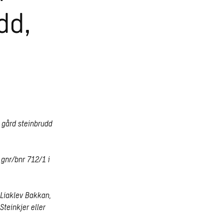
dd,
 gård steinbrudd
 gnr/bnr 712/1 i
e Liaklev Bakkan,
teinkjer eller