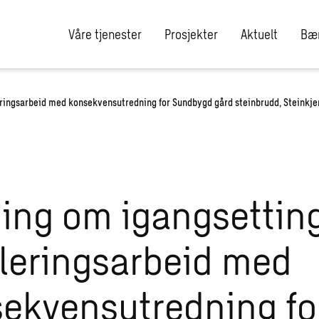
Våre tjenester
Prosjekter
Aktuelt
Bær
eringsarbeid med konsekvensutredning for Sundbygd gård steinbrudd, Steink
ing om igangsettin
leringsarbeid med
ekvensutredning fo