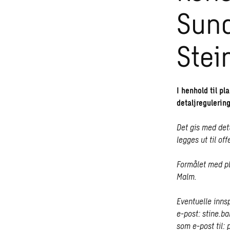
Sund
Stei
I henhold til p
detaljregulerin
Det gis med det
legges ut til of
Formålet med pl
Malm.
Eventuelle innsp
e-post:
stine.b
som e-post til: