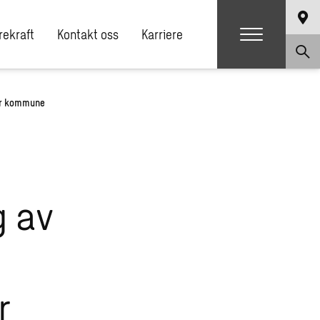
ekraft
Kontakt oss
Karriere
jer kommune
g av
r