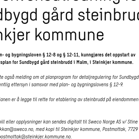
bygd gård steinbru
nkjer kommune
lan- og bygningsloven § 12-8 og § 12-11, kunngjøres det oppstart av
gsplan for Sundbygd gård steinbrudd i Malm, i Steinkjer kommune.
te også melding om at planprogram for detaljregulering for Sundbygd
fentlig ettersyn i samsvar med plan- og bygningslovens § 12-9.
anen er å legge til rette for etablering av steinbrudd på eiendommen
ill eller opplysninger kan sendes digitalt til Sweco Norge AS v/ Stin
akkan@sweco.no
, med kopi til Steinkjer kommune, Postmottak, 7729 S
postmottak@steinkjer.kommune.no
.