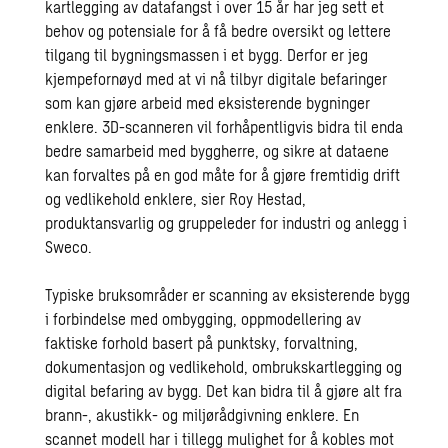
kartlegging av datafangst i over 15 år har jeg sett et
behov og potensiale for å få bedre oversikt og lettere
tilgang til bygningsmassen i et bygg. Derfor er jeg
kjempefornøyd med at vi nå tilbyr digitale befaringer
som kan gjøre arbeid med eksisterende bygninger
enklere. 3D-scanneren vil forhåpentligvis bidra til enda
bedre samarbeid med byggherre, og sikre at dataene
kan forvaltes på en god måte for å gjøre fremtidig drift
og vedlikehold enklere, sier Roy Hestad,
produktansvarlig og gruppeleder for industri og anlegg i
Sweco.
Typiske bruksområder er scanning av eksisterende bygg
i forbindelse med ombygging, oppmodellering av
faktiske forhold basert på punktsky, forvaltning,
dokumentasjon og vedlikehold, ombrukskartlegging og
digital befaring av bygg. Det kan bidra til å gjøre alt fra
brann-, akustikk- og miljørådgivning enklere. En
scannet modell har i tillegg mulighet for å kobles mot