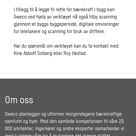
I tillegg til å legge til rette for bærekraft i bygg kan
Sweco ved hjelp av verktøyet nå også tilby scanning
gjennom et byggs byggeperiode, digitale omvisninger
for leietakere og scanning for bruk av driftere.
Har du spørsmål om verktøyet kan du ta kontakt med
Kine Abbott Solberg
eller
Roy Hestad
.
Om oss
Sweco planlegger og utformer morgendagens bærekraftige
samfunn og byer. Med den samlede kompetansen til våre 23
000 arkitekter, ingeniører og andre eksperter samarbeider vi
med kundene våre for å muliggjøre det grønne skiftet,