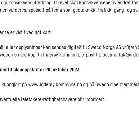
v om konsekvensutredning. Likevel skal konsekvensene av endret for
n vurderes, spesielt på tema som geoteknikk, trafikk, gang- og syk
ense er vist i vedlagt kart.
ill eller opplysninger kan sendes digitalt til Sweco Norge AS v/Bjørn 
weco.no med kopi til Inderøy kommune, e-post til: postmottak@in
der til planoppstart er 20. oktober 2023.
så kunngjort på www.inderøy.kommune.no og på Sweco sine hjemmesi
eventuelle leietakere/rettighetshavere blir informert.