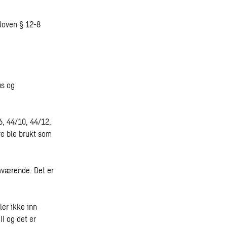
loven § 12-8
us og
6, 44/10, 44/12,
e ble brukt som
åværende. Det er
ler ikke inn
II og det er