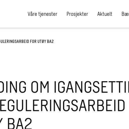
Våre tjenester
Prosjekter
Aktuelt
Bær
GULERINGSARBEID FOR UTØY BA2
DING OM IGANGSETT
REGULERINGSARBEID
Y BA2