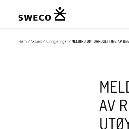
Hjem
/
Aktuelt
/
Kunngjøringer
/
MELDING OM IGANGSETTING AV RE
MEL
AV 
UTØ