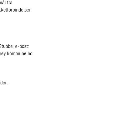
mål fra
kelforbindelser
Stubbe, e-post:
derøy.kommune.no
der.