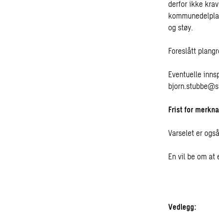
derfor ikke kra
kommunedelplane
og støy.
Foreslått plangr
Eventuelle innsp
bjorn.stubbe@s
Frist for merkna
Varselet er og
En vil be om at 
Vedlegg: