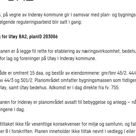
, på vegne av Inderøy kommune gir i samsvar med plan- og bygnings
lgende reguleringsarbeid blir satt i gang:
g for Utøy BA2, planID 203006
anen er å legge til rette for etablering av næringsvirksomhet, bedeh
for lag og foreninger på Utøy i Inderøy kommune.
åde er omtrent 15 daa. og består av eiendommene: gnr/bnr 45/2. 44/
av 44/3 og 501/2. Planområdet omfatter bygningsmassen som tidliger
tøy, samt Utøy bedehus. Adkomst er i dag direkte fra fv. 755.
nen for Inderøy er planområdet avsatt til bebyggelse og anlegg – n
ningene i dag.
tiltaket ikke får vesentlige konsekvenser for miljø og samfunn, og fal
er 8 i forskriften. Planen inneholder ikke tiltak nevnt i vedlegg I eller 