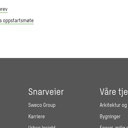
brev
ra oppstartsmøte
Snarveier
Våre tj
Sweco Group
Arkitektur og
Karriere
Bygninger
Urban Insight
Energi, miljø 