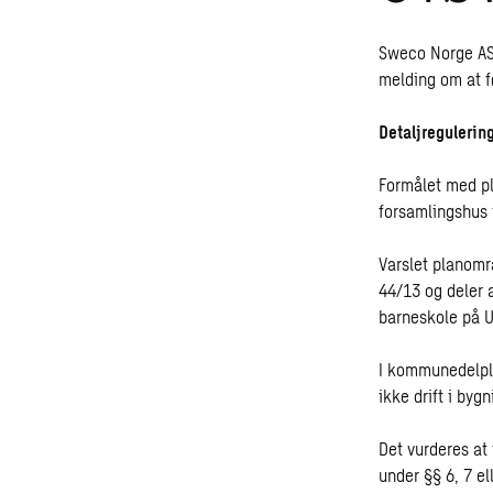
Sweco Norge AS
melding om at fø
Detaljregulerin
Formålet med pl
forsamlingshus 
Varslet planomr
44/13 og deler 
barneskole på U
I kommunedelpla
ikke drift i byg
Det vurderes at 
under §§ 6, 7 ell