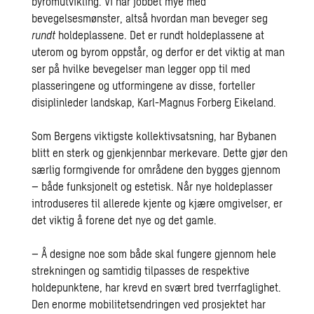
byromutvikling. Vi har jobbet mye med
bevegelsesmønster, altså hvordan man beveger seg
rundt
holdeplassene. Det er rundt holdeplassene at
uterom og byrom oppstår, og derfor er det viktig at man
ser på hvilke bevegelser man legger opp til med
plasseringene og utformingene av disse, forteller
disiplinleder landskap, Karl-Magnus Forberg Eikeland.
Som Bergens viktigste kollektivsatsning, har Bybanen
blitt en sterk og gjenkjennbar merkevare. Dette gjør den
særlig formgivende for områdene den bygges gjennom
– både funksjonelt og estetisk. Når nye holdeplasser
introduseres til allerede kjente og kjære omgivelser, er
det viktig å forene det nye og det gamle.
– Å designe
noe som både skal fungere gjennom hele
strekningen og samtidig tilpasses de respektive
holdepunktene, har krevd en svært bred tverrfaglighet.
Den enorme mobilitetsendringen ved prosjektet har