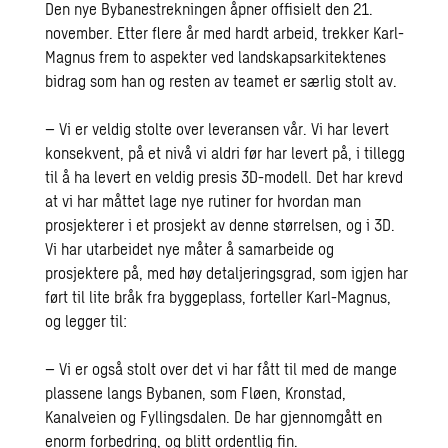
Den nye Bybanestrekningen
åpner offisielt den
21.
november. Etter flere år med hardt arbeid, trekker Karl-
Magnus frem to aspekter ved landskapsarkitektenes
bidrag som han og resten av teamet er særlig stolt av.
– Vi er veldig stolte over leveransen vår. Vi har levert
konsekvent, på et nivå vi aldri før har levert på, i tillegg
til å ha levert en veldig presis 3D-modell. Det har krevd
at vi har måttet lage nye rutiner for hvordan man
prosjekterer i et prosjekt av denne størrelsen, og i 3D.
Vi har utarbeidet nye måter å samarbeide og
prosjektere på, med høy detaljeringsgrad, som igjen har
ført til lite bråk fra byggeplass, forteller Karl-Magnus,
og legger til:
– Vi er også stolt over det vi har fått til med de mange
plassene langs Bybanen, som Fløen, Kronstad,
Kanalveien og Fyllingsdalen. De har gjennomgått en
enorm forbedring, og blitt ordentlig fin.