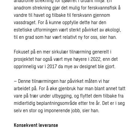
anadrome strekning for sjøørret i urbant miljø. En
anadrom strekning gjør det mulig for ferskvannsfisk
å
vandre til havet og tilbake til ferskvann gjennom
vassdraget. For å kunne oppfylle dette har den
estetiske utformingen vært sterkt påvirket av
økologi,
til en grad som har vært relativt ny for oss, sier han.
Fokuset på en mer sirkulær tilnærming generelt i
prosjektet har også vært mye høyere i 2022, enn det
opprinnelig var i 2017 da mye av designet ble gjort.
– Denne tilnærmingen har påvirket måten vi har
arbeidet på. For å øke gjenbruk har man blant annet tatt
vare på trær under utbygging, og flyttet dem tilbake fra
midlertidig beplantningsområde etter tre år. Det er i seg
selv en stor og imponerende jobb, sier han.
Konsekvent leveranse