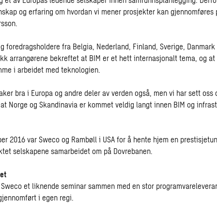
nskap og erfaring om hvordan vi mener prosjekter kan gjennomføres 
rsson.
g foredragsholdere fra Belgia, Nederland, Finland, Sverige, Danmark o
ikk arrangørene bekreftet at BIM er et hett internasjonalt tema, og 
emme i arbeidet med teknologien.
aker bra i Europa og andre deler av verden også, men vi har sett oss
 at Norge og Skandinavia er kommet veldig langt innen BIM og infrastr
er 2016 var Sweco og Rambøll i USA for å hente hjem en prestisjetung
ektet selskapene samarbeidet om på Dovrebanen.
et
te Sweco et liknende seminar sammen med en stor programvareleverand
jennomført i egen regi.