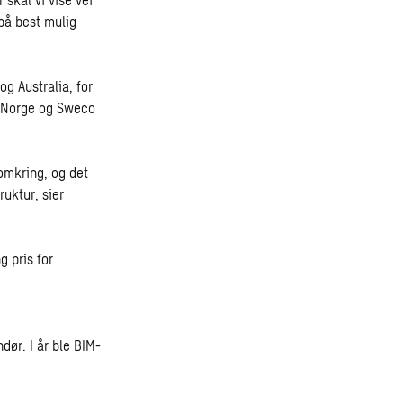
på best mulig
g Australia, for
at Norge og Sweco
 omkring, og det
uktur, sier
 pris for
ør. I år ble BIM-