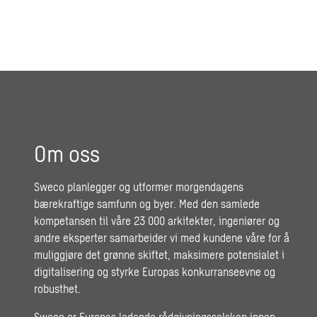
Om oss
Sweco planlegger og utformer morgendagens
bærekraftige samfunn og byer. Med den samlede
kompetansen til våre 23 000 arkitekter, ingeniører og
andre eksperter samarbeider vi med kundene våre for å
muliggjøre det grønne skiftet, maksimere potensialet i
digitalisering og styrke Europas konkurranseevne og
robusthet.
Sweco er Europas ledende rådgivningsselskap innen