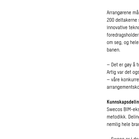
Arrangørene mått
200 deltakerne
innovative tekn
foredragsholder
om seg, og hele
banen.
­– Det er gøy å 
Artig var det o
– våre konkurre
arrangementsko
Kunnskapsdeli
Swecos BIM-eksp
metodikk. Delin
nemlig hele bra
– Sweco er i da