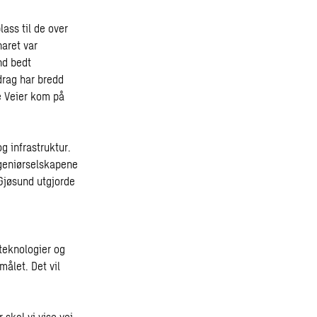
lass til de over
aret var
nd bedt
drag har bredd
e Veier kom på
g infrastruktur.
ngeniørselskapene
Gjøsund utgjorde
teknologier og
ålet. Det vil
skal vi vise vei