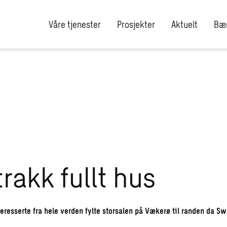
Våre tjenester
Prosjekter
Aktuelt
Bær
trakk fullt hus
eresserte fra hele verden fylte storsalen på Vækerø til randen da Swe