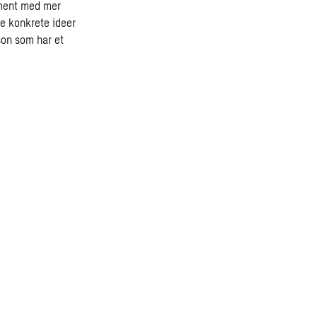
gement med mer
e konkrete ideer
son som har et