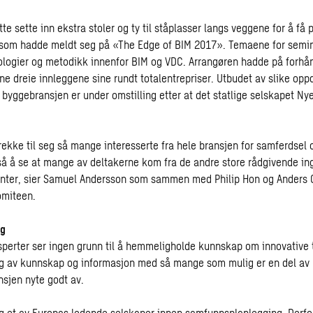
e sette inn ekstra stoler og ty til ståplasser langs veggene for å få p
 som hadde meldt seg på «The Edge of BIM 2017». Temaene for semin
ologier og metodikk innenfor BIM og VDC. Arrangøren hadde på forhå
ne dreie innleggene sine rundt totalentrepriser. Utbudet av slike opp
 byggebransjen er under omstilling etter at det statlige selskapet Ny
trekke til seg så mange interesserte fra hele bransjen for samferdsel o
gså å se at mange av deltakerne kom fra de andre store rådgivende i
nter, sier Samuel Andersson som sammen med Philip Hon og Anders 
miteen.
ng
erter ser ingen grunn til å hemmeligholde kunnskap om innovative 
g av kunnskap og informasjon med så mange som mulig er en del av m
nsjen nyte godt av.
g et av Europas ledende selskaper innen samfunnsplanlegging. Derfor 