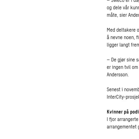
og dele vår kun
måte, sier Ande
Med deltakere o
å nevne noen, f
ligger langt fr
– De gjør sine s
er ingen tvil om
Andersson.
Senest i novemb
InterCity-prosj
Kvinner på podi
I fjor arranger
arrangementet g