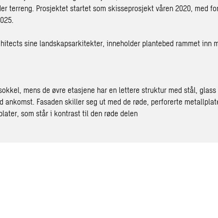
under terreng. Prosjektet startet som skisseprosjekt våren 2020, med f
2025.
itects sine landskapsarkitekter, inneholder plantebed rammet inn m
kkel, mens de øvre etasjene har en lettere struktur med stål, glass
ed ankomst. Fasaden skiller seg ut med de røde, perforerte metallpl
later, som står i kontrast til den røde delen