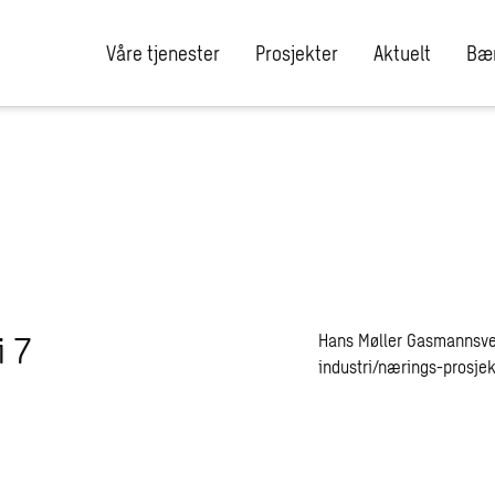
Våre tjenester
Prosjekter
Aktuelt
Bær
i 7
Hans Møller Gasmannsvei 
industri/nærings-prosjek