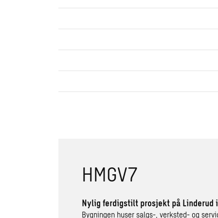
HMGV7
Nylig ferdigstilt prosjekt på Linderud 
Bygningen huser salgs-, verksted- og servic