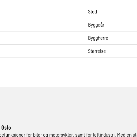
Sted
Byggeår
Byggherre
Størrelse
i Oslo
efunksjoner for biler og motorsykler, samt for lettindustri. Med en st