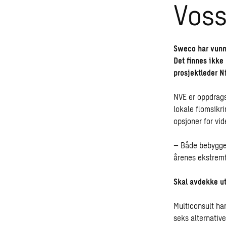
Voss
Sweco har vunne
Det finnes ikke
prosjektleder N
NVE er oppdrags
lokale flomsikri
opsjoner for vid
– Både bebyggel
årenes ekstremf
Skal avdekke ut
Multiconsult har
seks alternativ