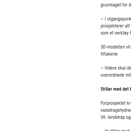
grunnlaget for d
– I utgangspunk
prosjekterer alt
som et verktøy f
3D-modellen vil 
tiltakene.
– Videre skal de
overordnede milj
Stiller med det 
Forprosjektet kr
vassdragshydrau
VA, landskap og 
– Vi stiller med