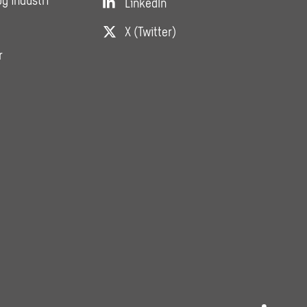
og industri
LinkedIn
X (Twitter)
r