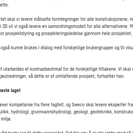
ette.
tet skal vi levere målsatte formtegninger for alle konstruksjonene, m
 i 3D vil vi også levere en samordningsmodell for alle alternativene. 
or prosjektstyring og prosjekteringsledelse gjennom hele prosjektet, 
også kunne brukes i dialog med forskjellige brukergrupper og til visu
t utarbeides et kostnadsestimat for de forskjellige tiltakene. Vi skal
øutredninger, så dette er et omfattende prosjekt, fortsetter han.
beste laget
ever kompetanse fra flere fagfelt, og Sweco skal levere eksperter fr
likk, hydrologi, grunnvannshydrologi, geologi, geoteknikk, konstruks
miljø.
 vårt beste lag til dette prosjektet. Det blir gøy å skulle jobbe med s