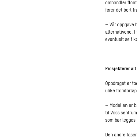
omhandler flomt
fører det bort f
– Vår oppgave bl
alternativene. I
eventuelt se i k
Prosjekterer alt
Oppdraget er to
ulike flomforløp
– Modellen er b
til Voss sentrum
som bør legges t
Den andre fasen 