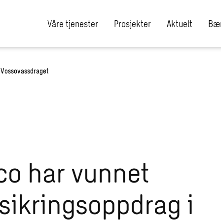
Våre tjenester
Prosjekter
Aktuelt
Bær
i Vossovassdraget
o har vunnet
sikringsoppdrag i