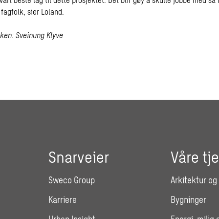
fagfolk, sier Loland.
aken: Sveinung Klyve
Snarveier
Våre tj
Sweco Group
Arkitektur og
Karriere
Bygninger