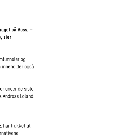
raget på Voss. –
, sier
omtunneler og
en inneholder også
er under de siste
s Andreas Loland.
E har trukket ut
ernativene