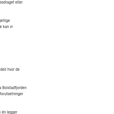
ssdraget eller
jellige
se kan vi
dell hvor de
a Bolstadfjorden
 forutsetninger
e én legger