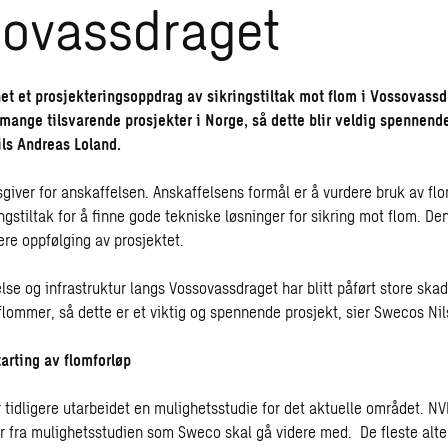
ovassdraget
t et prosjekteringsoppdrag av sikringstiltak mot flom i Vossovassd
 mange tilsvarende prosjekter i Norge, så dette blir veldig spennende
ils Andreas Loland.
giver for anskaffelsen. Anskaffelsens formål er å vurdere bruk av fl
ngstiltak for å finne gode tekniske løsninger for sikring mot flom. D
ere oppfølging av prosjektet.
se og infrastruktur langs Vossovassdraget har blitt påført store skad
lommer, så dette er et viktig og spennende prosjekt, sier Swecos Nil
arting av flomforløp
 tidligere utarbeidet en mulighetsstudie for det aktuelle området. NV
er fra mulighetsstudien som Sweco skal gå videre med. De fleste alt