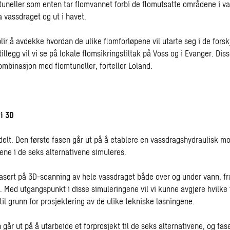
uneller som enten tar flomvannet forbi de flomutsatte områdene i va
ra vassdraget og ut i havet.
ir å avdekke hvordan de ulike flomforløpene vil utarte seg i de forsk
 tillegg vil vi se på lokale flomsikringstiltak på Voss og i Evanger. Dis
ombinasjon med flomtuneller, forteller Loland.
 i 3D
delt. Den første fasen går ut på å etablere en vassdragshydraulisk mo
ene i de seks alternativene simuleres.
asert på 3D-scanning av hele vassdraget både over og under vann, fr
. Med utgangspunkt i disse simuleringene vil vi kunne avgjøre hvilke
il grunn for prosjektering av de ulike tekniske løsningene.
går ut på å utarbeide et forprosjekt til de seks alternativene, og fas