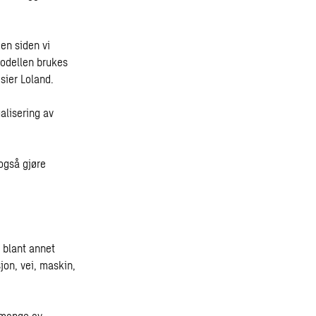
en siden vi
Modellen brukes
sier Loland.
alisering av
 også gjøre
a blant annet
jon, vei, maskin,
å mange av