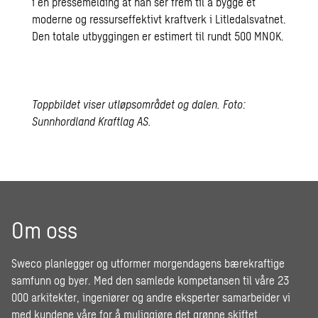
i en pressemelding at han ser frem til å bygge et
moderne og ressurseffektivt kraftverk i Litledalsvatnet.
Den totale utbyggingen er estimert til rundt 500 MNOK.
Toppbildet viser utløpsområdet og dalen. Foto:
Sunnhordland Kraftlag AS.
Om oss
Sweco planlegger og utformer morgendagens bærekraftige
samfunn og byer. Med den samlede kompetansen til våre 23
000 arkitekter, ingeniører og andre eksperter samarbeider vi
med kundene våre for å muliggjøre det grønne skiftet,