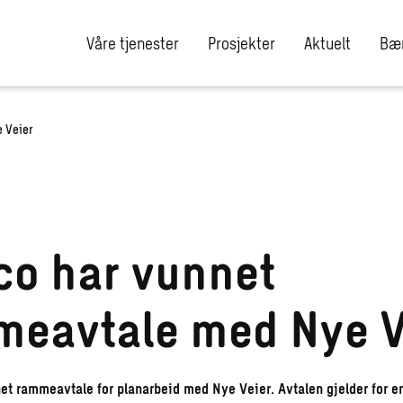
Våre tjenester
Prosjekter
Aktuelt
Bær
 Veier
o har vunnet
eavtale med Nye V
t rammeavtale for planarbeid med Nye Veier. Avtalen gjelder for en