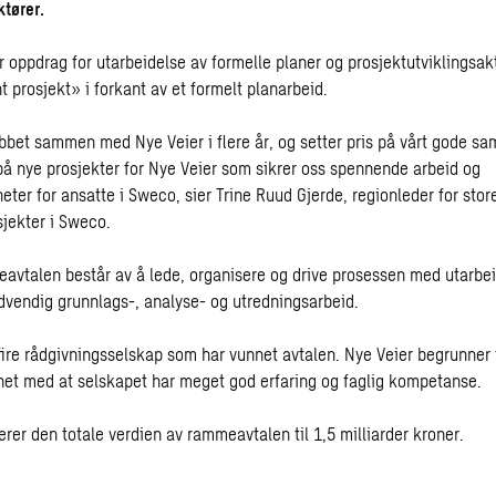
ktører.
 oppdrag for utarbeidelse av formelle planer og prosjektutviklingsakti
 prosjekt» i forkant av et formelt planarbeid.
bet sammen med Nye Veier i flere år, og setter pris på vårt gode sam
t på nye prosjekter for Nye Veier som sikrer oss spennende arbeid og
eter for ansatte i Sweco, sier Trine Ruud Gjerde, regionleder for stor
jekter i Sweco.
eavtalen består av å lede, organisere og drive prosessen med utarbei
dvendig grunnlags-, analyse- og utredningsarbeid.
fire rådgivningsselskap som har vunnet avtalen. Nye Veier begrunner t
et med at selskapet har meget god erfaring og faglig kompetanse.
rer den totale verdien av rammeavtalen til 1,5 milliarder kroner.