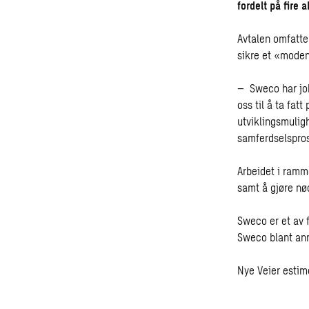
fordelt på fire a
Avtalen omfatter
sikre et «modent
– Sweco har job
oss til å ta fat
utviklingsmuligh
samferdselspros
Arbeidet i ramm
samt å gjøre nø
Sweco er et av 
Sweco blant ann
Nye Veier estime