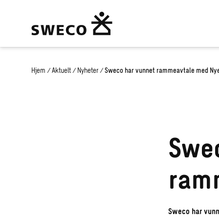
Hjem
/
Aktuelt
/
Nyheter
/
Sweco har vunnet rammeavtale med Nye
Swec
ramm
Sweco har vunne