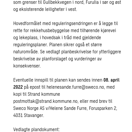
som grenser til Gullbekkvegen i nord, Furulia i sør og øst
og eksisterende leiligheter i vest.
Hovedformålet med reguleringsendringen er å legge til
rette for rekkehusbebyggelse med tilhørende kjørevei
og lekeplass, i hovedsak i tråd med gjeldende
reguleringsplaner. Planen sikrer også et større
naturområde. Se vedlagt planbeskrivelse for ytterliggere
beskrivelse av planforslaget og vurderinger av
konsekvenser.
Eventuelle innspill til planen kan sendes innen
08. april
2022
på epost til
helenesande.furre@sweco.no
, med
kopi til Strand kommune
postmottak@strand.kommune.no
, eller med brev til
Sweco Norge AS v/Helene Sande Furre, Forusparken 2,
4031 Stavanger.
Vedlagte plandokument: