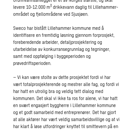
3
levere 10-12.000 m
drikkevann daglig til Lillehammer-
området og fjellområdene ved Sjusjøen.
Sweco har bistått Lillehammer kommune med å
identifisere en fremtidig løsning gjennom forprosjekt,
foreberedende arbeider, detaljprosjektering og
utarbeidelse av konkurransegrunnlag og tegninger,
samt med oppfølging i byggeperioden og
prøvedriftsperioden.
– Vi kan være stolte av dette prosjektet fordi vi har
vært totalprosjekterende og mestrer alle fag, og fordi vi
har hatt en utrolig bra og veldig tett dialog med
kommunen. Det skal vi ikke ta ros for alene, vi har hatt
en svært engasjert byggherre i Lillehammer kommune
og et godt samarbeid med entreprenører. Det har gjort
at alle aktører har vært veldig samarbeidsvillige og at vi
har klart å løse utfordringer knyttet til smittevern på en