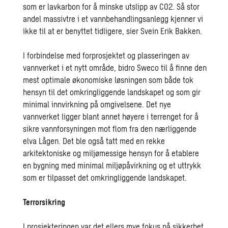
som er lavkarbon for å minske utslipp av CO2. Så stor
andel massivtre i et vannbehandlingsanlegg kjenner vi
ikke til at er benyttet tidligere, sier Svein Erik Bakken.
I forbindelse med forprosjektet og plasseringen av
vannverket i et nytt område, bidro Sweco til å finne den
mest optimale økonomiske løsningen som både tok
hensyn til det omkringliggende landskapet og som gir
minimal innvirkning på omgivelsene. Det nye
vannverket ligger blant annet høyere i terrenget for å
sikre vannforsyningen mot flom fra den nærliggende
elva Lågen. Det ble også tatt med en rekke
arkitektoniske og miljømessige hensyn for å etablere
en bygning med minimal miljøpåvirkning og et uttrykk
som er tilpasset det omkringliggende landskapet.
Terrorsikring
I prosjekteringen var det ellers mye fokus på sikkerhet