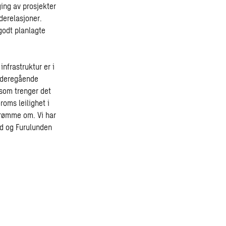
ing av prosjekter
nderelasjoner.
 godt planlagte
infrastruktur er i
videregående
 som trenger det
roms leilighet i
drømme om. Vi har
nd og Furulunden