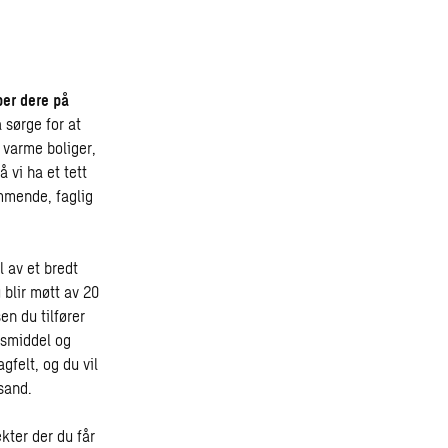
er dere på
 sørge for at
 varme boliger,
 vi ha et tett
mmende, faglig
 av et bredt
 blir møtt av 20
n du tilfører
gsmiddel og
gfelt, og du vil
sand.
kter der du får