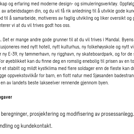
kap og erfaring med moderne design- og simuleringsverktøy. Oppfølg
el av arbeidsdagen din, og du vil få rik anledning til å utvikle gode ku
 til å samarbeide, motiveres av faglig utvikling og liker oversikt og
terer vi at du vil trives godt hos oss.
s.
Det er mange andre gode grunner til at du vil trives i Mandal. Byens 
lusjoneres med nytt hotell, nytt kulturhus, ny folkehøyskole og nytt 
år ny E-39, ny tømmerhavn, ny rigghavn, ny skateboardpark, og for de
For øyeblikket kan du finne deg en romslig enebolig til prisen av en to
r et stabilt og mildt kystklima med flere soldager enn de fleste kan 
ygge oppvekstsvilkår for barn, en flott natur med Sjøsanden badestra
en av landets beste lakseelver rennende gjennom byen.
pgaver
 beregninger, prosjektering og modifisering av prosessanlegg.
dling og kundekontakt.