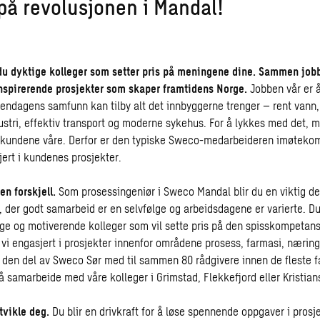
på revolusjonen i Mandal!
u dyktige kolleger som setter pris på meningene dine. Sammen jobb
nspirerende prosjekter som skaper framtidens Norge.
Jobben vår er å
ndagens samfunn kan tilby alt det innbyggerne trenger – rent vann,
stri, effektiv transport og moderne sykehus. For å lykkes med det, må
kundene våre. Derfor er den typiske Sweco-medarbeideren imøteko
jert i kundenes prosjekter.
en forskjell.
Som prosessingeniør i Sweco Mandal blir du en viktig del
ø, der godt samarbeid er en selvfølge og arbeidsdagene er varierte. Du
ige og motiverende kolleger som vil sette pris på den spisskompetanse
r vi engasjert i prosjekter innenfor områdene prosess, farmasi, nærin
r den del av Sweco Sør med til sammen 80 rådgivere innen de fleste fa
 å samarbeide med våre kolleger i Grimstad, Flekkefjord eller Kristian
utvikle deg.
Du blir en drivkraft for å løse spennende oppgaver i prosje