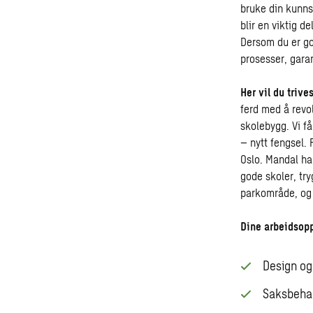
bruke din kunns
blir en viktig d
Dersom du er god
prosesser, garan
Her vil du trive
ferd med å revo
skolebygg. Vi f
– nytt fengsel. 
Oslo. Mandal ha
gode skoler, tr
parkområde, og 
Dine arbeidsop
Design og
Saksbehan