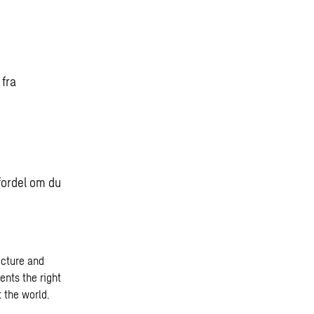
 fra
fordel om du
ecture and
ents the right
t the world.