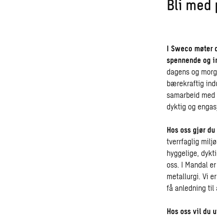
Bli med 
I Sweco møter d
spennende og i
dagens og morge
bærekraftig indu
samarbeid med 
dyktig og engas
Hos oss gjør du 
tverrfaglig milj
hyggelige, dykt
oss. I Mandal e
metallurgi. Vi e
få anledning til
Hos oss vil du 