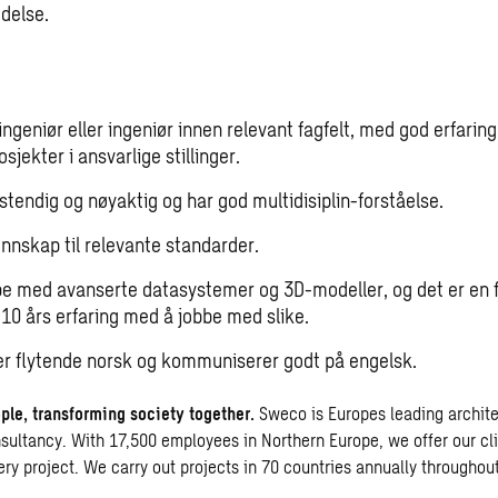
edelse.
lingeniør eller ingeniør innen relevant fagfelt, med god erfaring
osjekter i ansvarlige stillinger.
stendig og nøyaktig og har god multidisiplin-forståelse.
ennskap til relevante standarder.
bbe med avanserte datasystemer og 3D-modeller, og det er en 
 10 års erfaring med å jobbe med slike.
r flytende norsk og kommuniserer godt på engelsk.
le, transforming society together.
Sweco is Europes leading archit
sultancy. With 17,500 employees in Northern Europe, we offer our cli
ery project. We carry out projects in 70 countries annually throughou