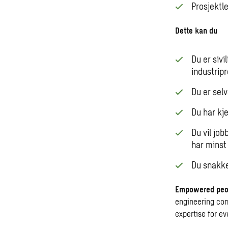
Prosjektl
Dette kan du
Du er sivi
industripr
Du er selv
Du har kj
Du vil jo
har minst
Du snakke
Empowered peop
engineering con
expertise for ev