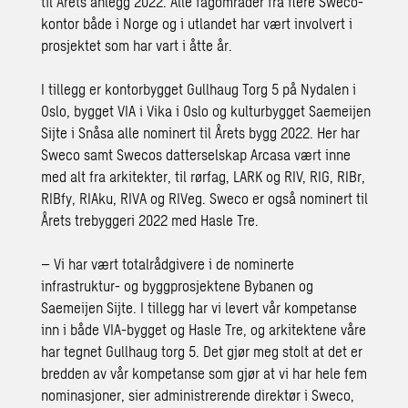
til Årets anlegg 2022. Alle fagområder fra flere Sweco-
kontor både i Norge og i utlandet har vært involvert i
prosjektet som har vart i åtte år.
I tillegg er kontorbygget Gullhaug Torg 5 på Nydalen i
Oslo, bygget VIA i Vika i Oslo og kulturbygget Saemeijen
Sijte i Snåsa alle nominert til Årets bygg 2022. Her har
Sweco samt Swecos datterselskap Arcasa vært inne
med alt fra arkitekter, til rørfag, LARK og RIV, RIG, RIBr,
RIBfy, RIAku, RIVA og RIVeg. Sweco er også nominert til
Årets trebyggeri 2022 med Hasle Tre.
– Vi har vært totalrådgivere i de nominerte
infrastruktur- og byggprosjektene Bybanen og
Saemeijen Sijte. I tillegg har vi levert vår kompetanse
inn i både VIA-bygget og Hasle Tre, og arkitektene våre
har tegnet Gullhaug torg 5. Det gjør meg stolt at det er
bredden av vår kompetanse som gjør at vi har hele fem
nominasjoner, sier administrerende direktør i Sweco,