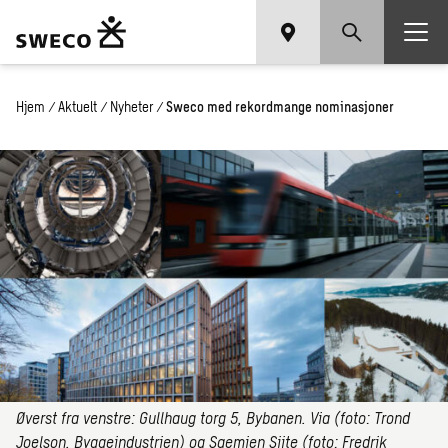
Hjem
/
Aktuelt
/
Nyheter
/
Sweco med rekordmange nominasjoner
Øverst fra venstre: Gullhaug torg 5, Bybanen. Via (foto: Trond
Joelson, Byggeindustrien) og Saemien Sijte (foto: Fredrik