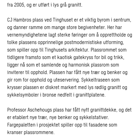
fra 2005, og er utført i lys grå granitt.
CJ Hambros plass ved Tinghuset er et viktig byrom i sentrum,
og danner ramme om mange store begivenheter. Her har
vernemyndighetene lagt sterke føringer om å opprettholde og
tolke plassens opprinnelige postmodernistiske utforming,
som spiller opp til Tinghusets arkitektur. Plassrommet som
tidligere framsto som et kaotisk gatekryss for bil og trikk,
ligger nå som et samlende og harmonisk plassrom som
inviterer til opphold. Plassen har fått nye trær og benker og
gir rom for opphold og uteservering. Sykkeltraseen som
krysser plassen er diskret markert med lys rødlig granitt og
sykkelsymboler i bronse nedfelt i granittplatene.
Professor Aschehougs plass har fått nytt granittdekke, og det
er etablert nye trær
,
nye benker og sykkelstativer.
Fargepaletten i prosjektet spiller opp til fasadene som
kranser plassrommene.