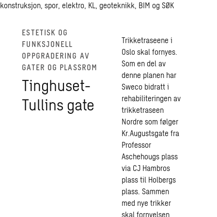
konstruksjon, spor, elektro, KL, geoteknikk, BIM og SØK
ESTETISK OG
Trikketraseene i
FUNKSJONELL
Oslo skal fornyes.
OPPGRADERING AV
Som en del av
GATER OG PLASSROM
denne planen har
Tinghuset-
Sweco bidratt i
rehabiliteringen av
Tullins gate
trikketraseen
Nordre som følger
Kr.Augustsgate fra
Professor
Aschehougs plass
via CJ Hambros
plass til Holbergs
plass. Sammen
med nye trikker
skal fornyelsen