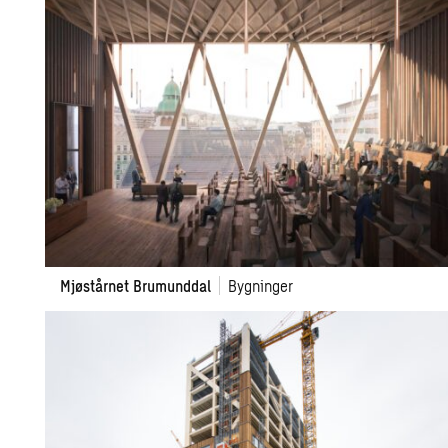
Bergen
Mjøstårnet
Mjøstårnet Brumunddal
Bygninger
Brumunddal