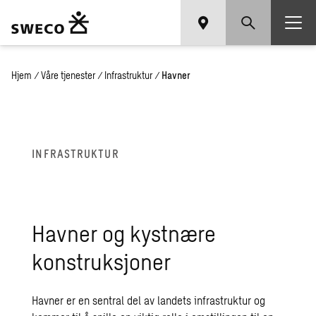
Hjem
/
Våre tjenester
/
Infrastruktur
/
Havner
INFRASTRUKTUR
Havner og kystnære
konstruksjoner
Havner er en sentral del av landets infrastruktur og