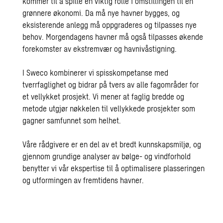
kommer til å spille en viktig rolle i omstillingen til en
grønnere økonomi. Da må nye havner bygges, og
eksisterende anlegg må oppgraderes og tilpasses nye
behov. Morgendagens havner må også tilpasses økende
forekomster av ekstremvær og havnivåstigning.
I Sweco kombinerer vi spisskompetanse med
tverrfaglighet og bidrar på tvers av alle fagområder for
et vellykket prosjekt. Vi mener at faglig bredde og
metode utgjør nøkkelen til vellykkede prosjekter som
gagner samfunnet som helhet.
Våre rådgivere er en del av et bredt kunnskapsmiljø, og
gjennom grundige analyser av bølge- og vindforhold
benytter vi vår ekspertise til å optimalisere plasseringen
og utformingen av fremtidens havner.