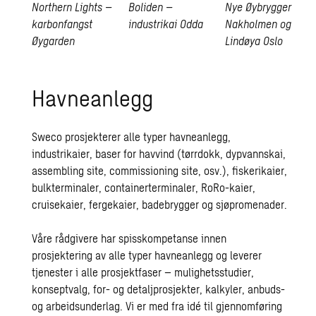
Northern Lights –
Boliden –
Nye Øybrygger
karbonfangst
industrikai
Odda
Nakholmen og
Øygarden
Open
Lindøya
Oslo
Open
card
Open
card
card
Havneanlegg
Sweco prosjekterer alle typer havneanlegg,
industrikaier, baser for havvind (tørrdokk, dypvannskai,
assembling site, commissioning site, osv.), fiskerikaier,
bulkterminaler, containerterminaler, RoRo-kaier,
cruisekaier, fergekaier, badebrygger og sjøpromenader.
Våre rådgivere har spisskompetanse innen
prosjektering av alle typer havneanlegg og leverer
tjenester i alle prosjektfaser – mulighetsstudier,
konseptvalg, for- og detaljprosjekter, kalkyler, anbuds-
og arbeidsunderlag. Vi er med fra idé til gjennomføring