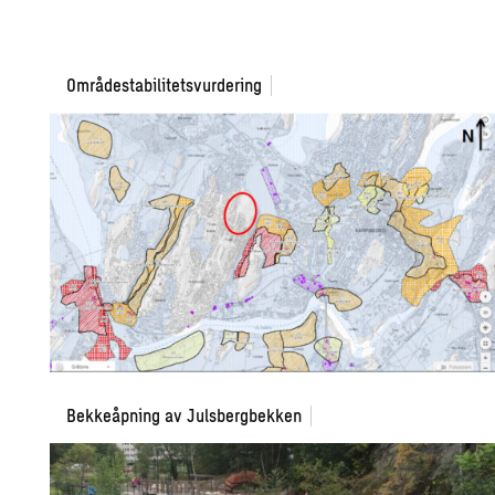
Regulering
Områdestabilitetsvurdering
av
boligfelt
på
Knattås
Bekkeåpning
Bekkeåpning av Julsbergbekken
av
Julsbergbekken