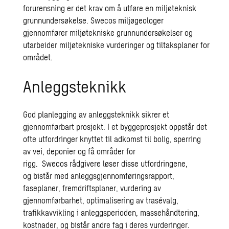
forurensning er det
krav
om å utføre en
miljøteknisk
grunnundersøkelse. Swecos miljøgeologer
gjennomfører miljøtekniske grunnundersøkelser og
utarbeider miljøtekniske vurderinger og tiltaksplaner for
området.
Anleggsteknikk
God planlegging av anleggsteknikk sikrer
et
gjennomførbart prosjekt. I et byggeprosjekt oppstår det
ofte utfordringer
knyttet til
adkomst til bolig, sperring
av vei, deponier og få områder for
rigg.
Swecos
rådgivere
løser
disse utfordringene,
og
bistår med
anleggsgjennomføringsrapport,
faseplaner, fremdriftsplaner, vurdering av
gjennomførbarhet, optimalisering av trasévalg,
trafikkavvikling i anleggsperioden, massehåndtering,
kostnader, og bistår andre fag i deres vurderinger.