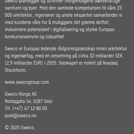
Sweco planlegger og utformer morgendagens bærekraftige
samfunn og byer. Med den samlede kompetansen til våre 23
000 arkitekter, ingeniører og andre eksperter samarbeider vi
med kundene våre for å muliggjøre det grønne skiftet,
maksimere potensialet i digitalisering og styrke Europas
konkurranseevne og robusthet.
Sweco er Europas ledende rådgivningsselskap innen arkitektur
og ingeniørfag, med en omsetning på cirka 32 milliarder SEK
(2,9 milliarder EUR) i 2025. Selskapet er notert på Nasdaq
Stockholm.
www.swecogroup.com
Sweco Norge AS
Norbygata 14, 0187 Oslo
Tlf. (+47) 67 12 80 00
post@sweco.no
© 2025 Sweco.